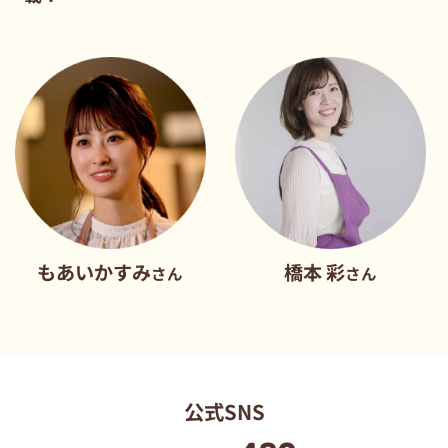
いかすみ
橋本 彩
だれ
さん
さん
公式SNS