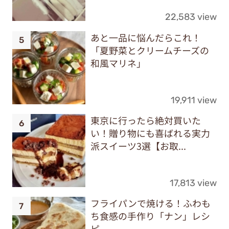
22,583 view
あと一品に悩んだらこれ！
「夏野菜とクリームチーズの
和風マリネ」
19,911 view
東京に行ったら絶対買いた
い！贈り物にも喜ばれる実力
派スイーツ3選【お取...
17,813 view
フライパンで焼ける！ふわも
ち食感の手作り「ナン」レシ
ピ