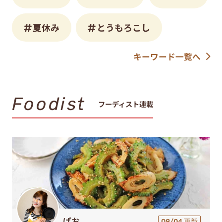
夏休み
とうもろこし
キーワード一覧へ
Foodist
フーディスト連載
ぱお
08/04 更新