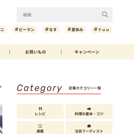
ーニ
ピーマン
なす
夏休み
Ｙｕｕ
お買いもの
キャンペーン
Category
ピ
記事カテゴリー一覧
レシピ
料理の基本・コツ
連載
注目フーディスト