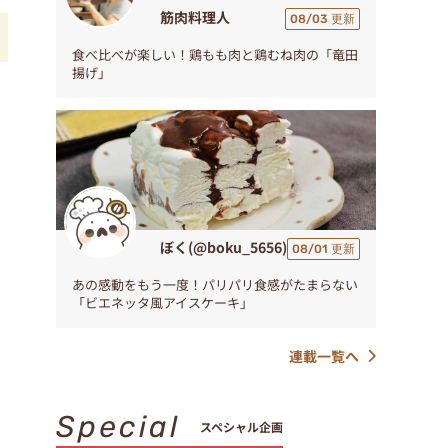
筋肉料理人
08/03 更新
食べ比べが楽しい！鶏もも肉と鶏むね肉の「竜田
揚げ」
！
。
ぼく(@boku_5656)
08/01 更新
あの感動をもう一度！パリパリ食感がたまらない
「ビエネッタ風アイスケーキ」
連載一覧へ
Special
スペシャル企画