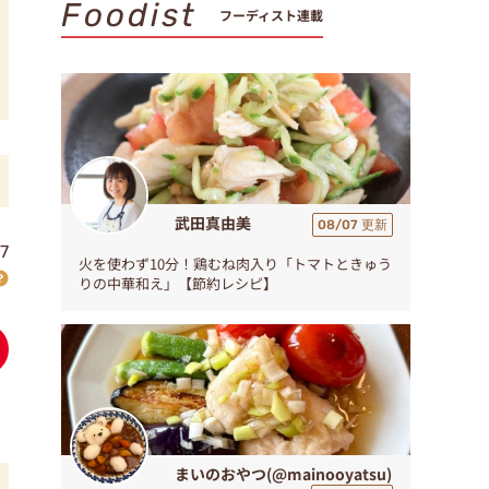
Foodist
フーディスト連載
武田真由美
08/07 更新
7
火を使わず10分！鶏むね肉入り「トマトときゅう
りの中華和え」【節約レシピ】
まいのおやつ(@mainooyatsu)