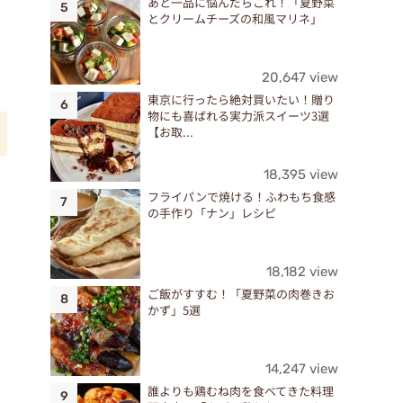
あと一品に悩んだらこれ！「夏野菜
とクリームチーズの和風マリネ」
20,647 view
東京に行ったら絶対買いたい！贈り
物にも喜ばれる実力派スイーツ3選
【お取...
18,395 view
り
フライパンで焼ける！ふわもち食感
の手作り「ナン」レシピ
18,182 view
ご飯がすすむ！「夏野菜の肉巻きお
かず」5選
14,247 view
誰よりも鶏むね肉を食べてきた料理