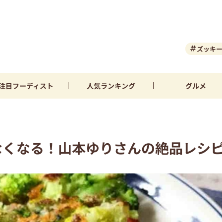
ズッキ
注目
フーディスト
人気
ランキング
グルメ
なくなる！山本ゆりさんの絶品レシ