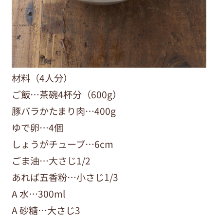
材料（4人分）
ご飯…茶碗4杯分（600g）
豚バラかたまり肉…400g
ゆで卵…4個
しょうがチューブ…6cm
ごま油…大さじ1/2
あれば五香粉…小さじ1/3
A 水…300ml
A 砂糖…大さじ3