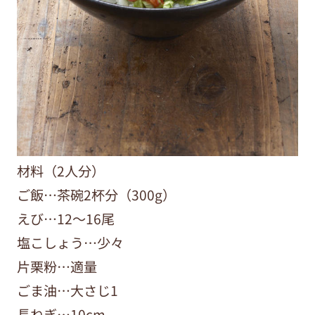
材料（2人分）
ご飯…茶碗2杯分（300g）
えび…12～16尾
塩こしょう…少々
片栗粉…適量
ごま油…大さじ1
長ねぎ…10cm