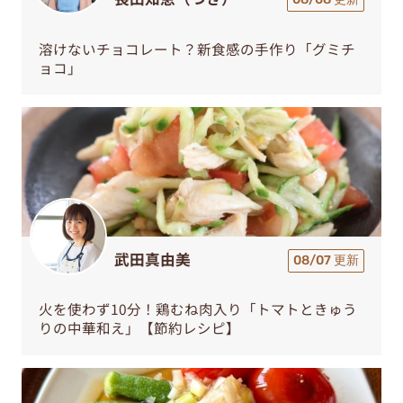
溶けないチョコレート？新食感の手作り「グミチ
ョコ」
武田真由美
08/07 更新
火を使わず10分！鶏むね肉入り「トマトときゅう
りの中華和え」【節約レシピ】