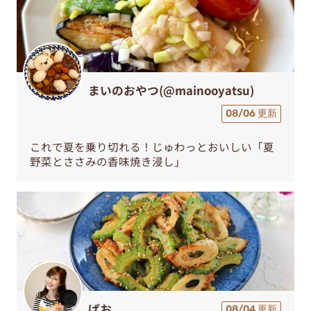
まいのおやつ(@mainooyatsu)
08/06 更新
これで夏を乗り切れる！じゅわっとおいしい「夏
野菜とささみの香味焼き浸し」
ぱお
08/04 更新