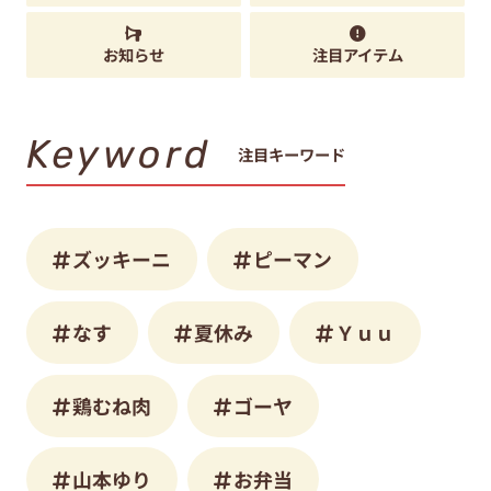
お知らせ
注目アイテム
Keyword
注目キーワード
ズッキーニ
ピーマン
なす
夏休み
Ｙｕｕ
鶏むね肉
ゴーヤ
山本ゆり
お弁当