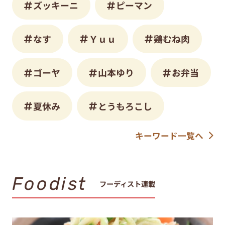
ズッキーニ
ピーマン
なす
Ｙｕｕ
鶏むね肉
ゴーヤ
山本ゆり
お弁当
夏休み
とうもろこし
キーワード一覧へ
Foodist
フーディスト連載