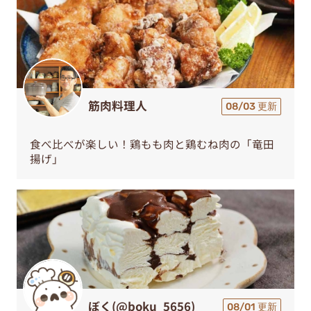
筋肉料理人
08/03 更新
食べ比べが楽しい！鶏もも肉と鶏むね肉の「竜田
揚げ」
ぼく(@boku_5656)
08/01 更新