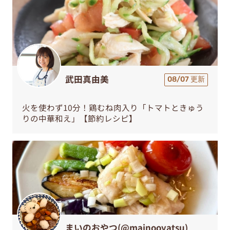
武田真由美
08/07 更新
火を使わず10分！鶏むね肉入り「トマトときゅう
りの中華和え」【節約レシピ】
まいのおやつ(@mainooyatsu)