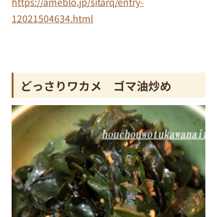
https://ameblo.jp/sitarq/entry-
12021504634.html
どっさりワカメ ゴマ油炒め