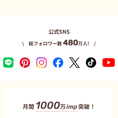
公式SNS
480
\ 総フォロワー数
万人! /
1000
月間
万
imp
突破！