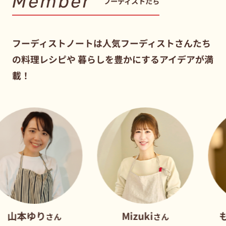
Member
フーディストたち
フーディストノートは人気フーディストさんたち
の料理レシピや
暮らしを豊かにするアイデアが満
載！
Mizuki
もあいかす
さん
さん