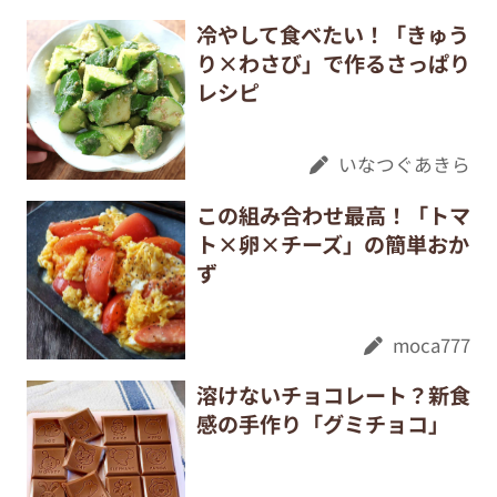
冷やして食べたい！「きゅう
り×わさび」で作るさっぱり
レシピ
いなつぐあきら
この組み合わせ最高！「トマ
ト×卵×チーズ」の簡単おか
ず
moca777
溶けないチョコレート？新食
感の手作り「グミチョコ」