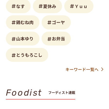
なす
夏休み
Ｙｕｕ
鶏むね肉
ゴーヤ
山本ゆり
お弁当
とうもろこし
キーワード一覧へ
Foodist
フーディスト連載