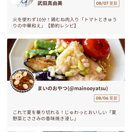
武田真由美
08/07 更新
火を使わず10分！鶏むね肉入り「トマトときゅう
りの中華和え」【節約レシピ】
まいのおやつ(@mainooyatsu)
08/06 更新
これで夏を乗り切れる！じゅわっとおいしい「夏
野菜とささみの香味焼き浸し」