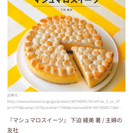
出典元：
http://www.amazon.co.jp/gp/product/407400917X/ref=as_li_ss_tl?
ie=UTF8&camp=247&creative=7399&creativeASIN=407400917X&li…
『マシュマロスイーツ』 下迫 綾美 著 / 主婦の
友社