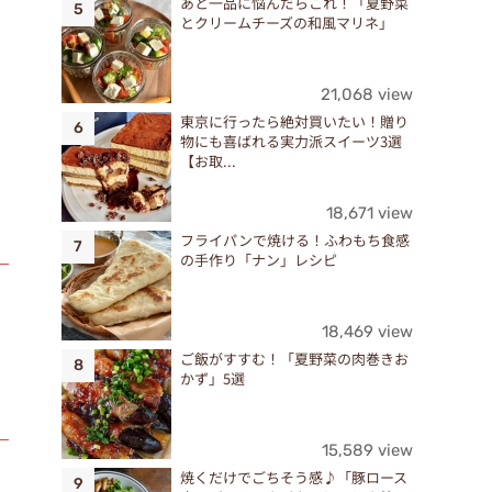
あと一品に悩んだらこれ！「夏野菜
とクリームチーズの和風マリネ」
21,068 view
東京に行ったら絶対買いたい！贈り
物にも喜ばれる実力派スイーツ3選
【お取...
18,671 view
フライパンで焼ける！ふわもち食感
の手作り「ナン」レシピ
18,469 view
ご飯がすすむ！「夏野菜の肉巻きお
かず」5選
15,589 view
焼くだけでごちそう感♪「豚ロース