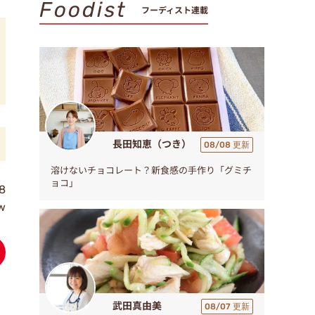
Foodist
フーディスト連載
長田知恵（つき）
08/08 更新
溶けないチョコレート？新食感の手作り「グミチ
ョコ」
8
w
武田真由美
08/07 更新