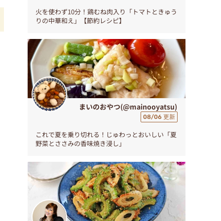
火を使わず10分！鶏むね肉入り「トマトときゅう
りの中華和え」【節約レシピ】
食
まいのおやつ(@mainooyatsu)
08/06 更新
これで夏を乗り切れる！じゅわっとおいしい「夏
野菜とささみの香味焼き浸し」