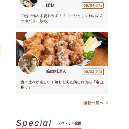
ぱお
08/04 更新
10分で作れる夏おかず！「ゴーヤとちくわのめん
つゆバター炒め」
筋肉料理人
08/03 更新
ク
食べ比べが楽しい！鶏もも肉と鶏むね肉の「竜田
揚げ」
連載一覧へ
Special
スペシャル企画