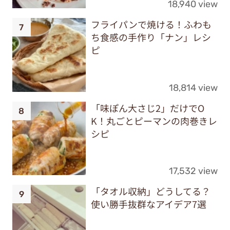
18,940 view
フライパンで焼ける！ふわも
ち食感の手作り「ナン」レシ
ピ
18,814 view
「味ぽん大さじ2」だけでO
K！丸ごとピーマンの肉巻きレ
シピ
17,532 view
「タオル収納」どうしてる？
使い勝手抜群なアイデア7選