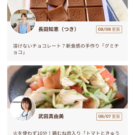
長田知恵（つき）
08/08 更新
溶けないチョコレート？新食感の手作り「グミチ
ョコ」
武田真由美
08/07 更新
火を使わず10分！鶏むね肉入り「トマトときゅう