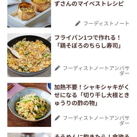
ずさんのマイベストレシピ
フーディストノート
フライパン1つで作れる！
「鶏そぼろのちらし寿司」
フーディストノートアンバサ
ダー
加熱不要！シャキシャキがく
せになる「切り干し大根とき
ゅうりの酢の物」
フーディストノートアンバサ
ダー
そうめんに飽きたら！食欲そ