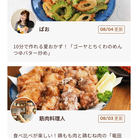
ぱお
08/04 更新
10分で作れる夏おかず！「ゴーヤとちくわのめん
つゆバター炒め」
筋肉料理人
08/03 更新
食べ比べが楽しい！鶏もも肉と鶏むね肉の「竜田