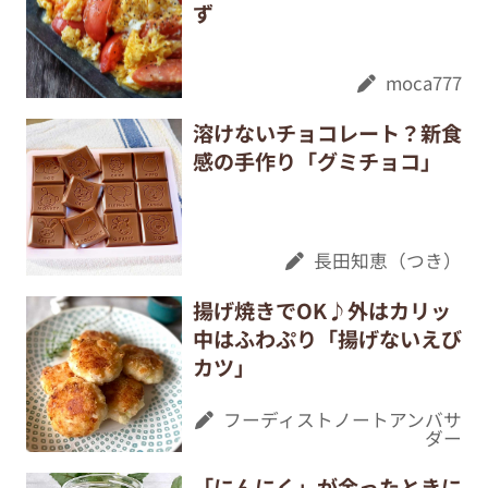
ず
moca777
溶けないチョコレート？新食
感の手作り「グミチョコ」
長田知恵（つき）
揚げ焼きでOK♪外はカリッ
中はふわぷり「揚げないえび
カツ」
フーディストノートアンバサ
ダー
「にんにく」が余ったときに