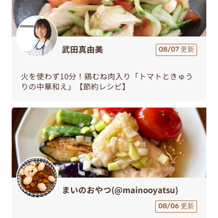
武田真由美
08/07 更新
火を使わず10分！鶏むね肉入り「トマトときゅう
りの中華和え」【節約レシピ】
まいのおやつ(@mainooyatsu)
08/06 更新