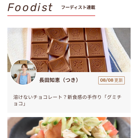
Foodist
フーディスト連載
長田知恵（つき）
08/08 更新
溶けないチョコレート？新食感の手作り「グミチ
ョコ」