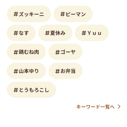
ズッキーニ
ピーマン
なす
夏休み
Ｙｕｕ
鶏むね肉
ゴーヤ
山本ゆり
お弁当
とうもろこし
キーワード一覧へ