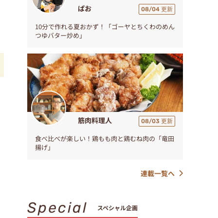
ぱお
08/04 更新
10分で作れる夏おかず！「ゴーヤとちくわのめん
つゆバター炒め」
筋肉料理人
08/03 更新
食べ比べが楽しい！鶏もも肉と鶏むね肉の「竜田
揚げ」
連載一覧へ
Special
スペシャル企画