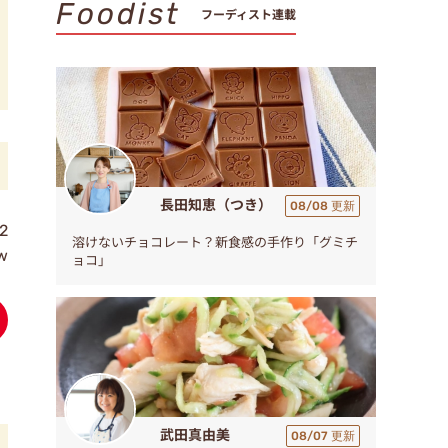
Foodist
フーディスト連載
長田知恵（つき）
08/08 更新
2
溶けないチョコレート？新食感の手作り「グミチ
w
ョコ」
武田真由美
08/07 更新