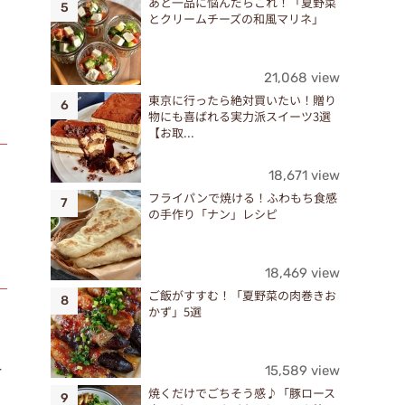
あと一品に悩んだらこれ！「夏野菜
とクリームチーズの和風マリネ」
21,068 view
東京に行ったら絶対買いたい！贈り
物にも喜ばれる実力派スイーツ3選
【お取...
18,671 view
フライパンで焼ける！ふわもち食感
の手作り「ナン」レシピ
18,469 view
ご飯がすすむ！「夏野菜の肉巻きお
かず」5選
外
15,589 view
焼くだけでごちそう感♪「豚ロース