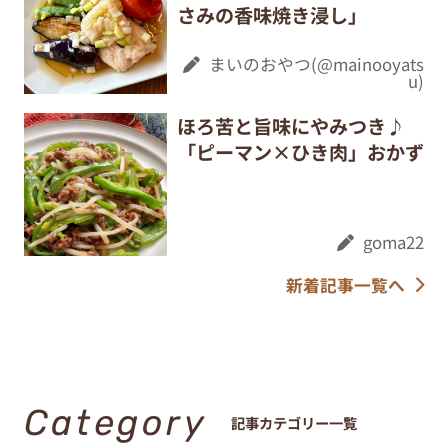
さみの香味焼き浸し」
まいのおやつ(@mainooyats
u)
ほろ苦と旨味にやみつき♪
「ピーマン×ひき肉」おかず
goma22
新着記事一覧へ
Category
記事カテゴリー一覧