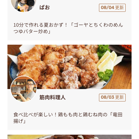
ぱお
08/04 更新
10分で作れる夏おかず！「ゴーヤとちくわのめん
つゆバター炒め」
筋肉料理人
08/03 更新
食べ比べが楽しい！鶏もも肉と鶏むね肉の「竜田
揚げ」