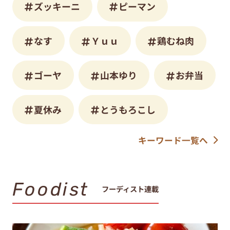
ズッキーニ
ピーマン
なす
Ｙｕｕ
鶏むね肉
ゴーヤ
山本ゆり
お弁当
夏休み
とうもろこし
キーワード一覧へ
Foodist
フーディスト連載