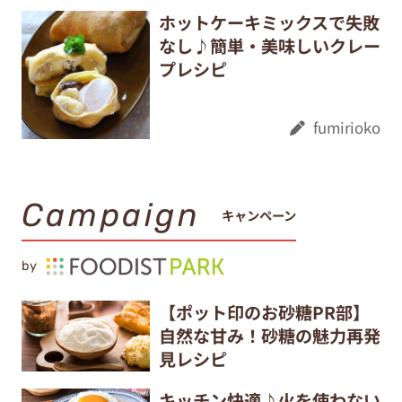
ホットケーキミックスで失敗
なし♪簡単・美味しいクレー
プレシピ
fumirioko
Campaign
キャンペーン
by
【ポット印のお砂糖PR部】
自然な甘み！砂糖の魅力再発
見レシピ
キッチン快適♪火を使わない