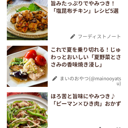
旨みたっぷりでやみつき！
「塩昆布チキン」レシピ5選
フーディストノート
これで夏を乗り切れる！じゅ
わっとおいしい「夏野菜とさ
さみの香味焼き浸し」
まいのおやつ(@mainooyats
u)
ほろ苦と旨味にやみつき♪
「ピーマン×ひき肉」おかず