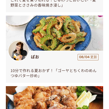
野菜とささみの香味焼き浸し」
ぱお
08/04 更新
10分で作れる夏おかず！「ゴーヤとちくわのめん
つゆバター炒め」