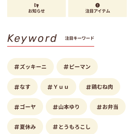
お知らせ
注目アイテム
Keyword
注目キーワード
ズッキーニ
ピーマン
なす
Ｙｕｕ
鶏むね肉
ゴーヤ
山本ゆり
お弁当
夏休み
とうもろこし