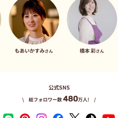
あいかすみ
橋本 彩
だ
さん
さん
公式SNS
480
\ 総フォロワー数
万人! /