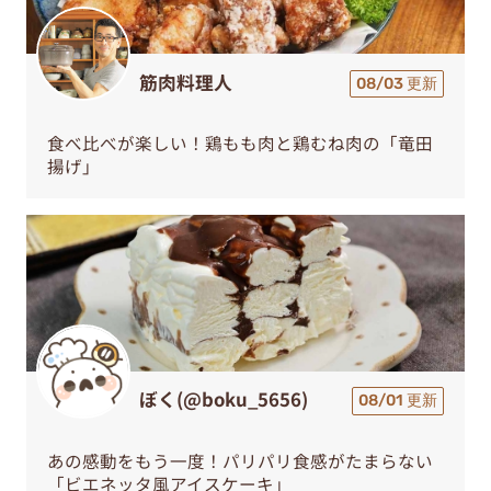
筋肉料理人
08/03 更新
食べ比べが楽しい！鶏もも肉と鶏むね肉の「竜田
揚げ」
ぼく(@boku_5656)
08/01 更新
あの感動をもう一度！パリパリ食感がたまらない
「ビエネッタ風アイスケーキ」