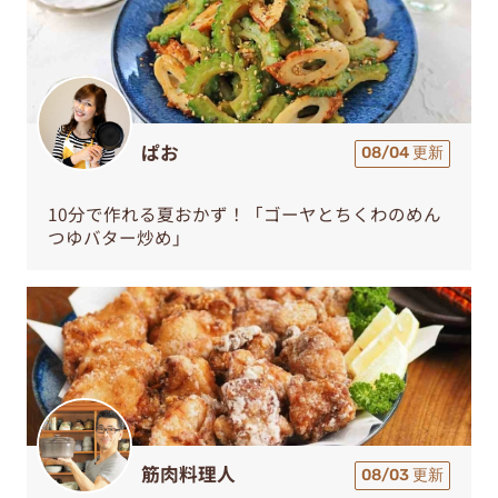
ぱお
08/04 更新
10分で作れる夏おかず！「ゴーヤとちくわのめん
つゆバター炒め」
筋肉料理人
08/03 更新
食べ比べが楽しい！鶏もも肉と鶏むね肉の「竜田
揚げ」