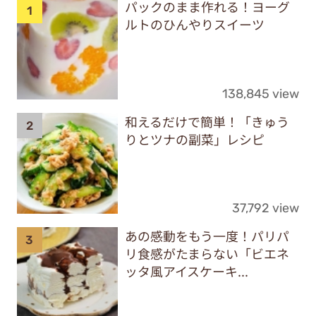
138,845 view
和えるだけで簡単！「きゅう
りとツナの副菜」レシピ
37,792 view
あの感動をもう一度！パリパ
リ食感がたまらない「ビエネ
ッタ風アイスケーキ...
35,317 view
「タオル収納」どうしてる？
使い勝手抜群なアイデア7選