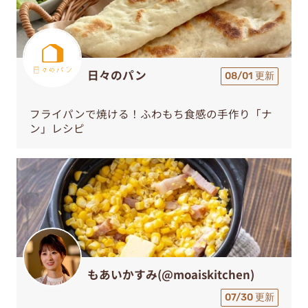
日々のパン
08/01 更新
フライパンで焼ける！ふわもち食感の手作り「ナ
ン」レシピ
もあいかすみ(@moaiskitchen)
07/30 更新
作業時間たった10分！バター醤油で絶品「とうも
ろこしとベーコンの炊き込みご飯」