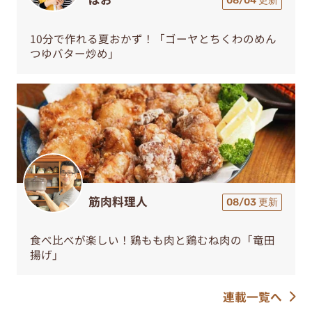
08/04 更新
10分で作れる夏おかず！「ゴーヤとちくわのめん
つゆバター炒め」
筋肉料理人
08/03 更新
食べ比べが楽しい！鶏もも肉と鶏むね肉の「竜田
揚げ」
連載一覧へ