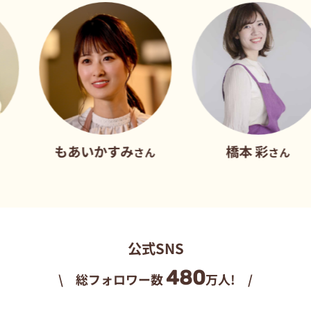
もあいかすみ
橋本 彩
さん
さん
公式SNS
480
\ 総フォロワー数
万人! /