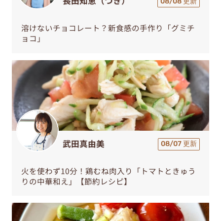
長田知恵（つき）
08/08 更新
溶けないチョコレート？新食感の手作り「グミチ
ョコ」
武田真由美
08/07 更新
火を使わず10分！鶏むね肉入り「トマトときゅう
りの中華和え」【節約レシピ】