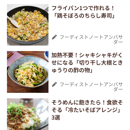
フライパン1つで作れる！
「鶏そぼろのちらし寿司」
フーディストノートアンバサ
ダー
加熱不要！シャキシャキがく
せになる「切り干し大根とき
ゅうりの酢の物」
フーディストノートアンバサ
ダー
そうめんに飽きたら！食欲そ
そる「冷たいそばアレンジ」
3選