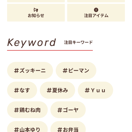
お知らせ
注目アイテム
Keyword
注目キーワード
ズッキーニ
ピーマン
なす
夏休み
Ｙｕｕ
鶏むね肉
ゴーヤ
山本ゆり
お弁当