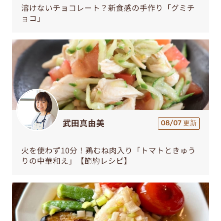
溶けないチョコレート？新食感の手作り「グミチ
ョコ」
武田真由美
08/07 更新
火を使わず10分！鶏むね肉入り「トマトときゅう
りの中華和え」【節約レシピ】