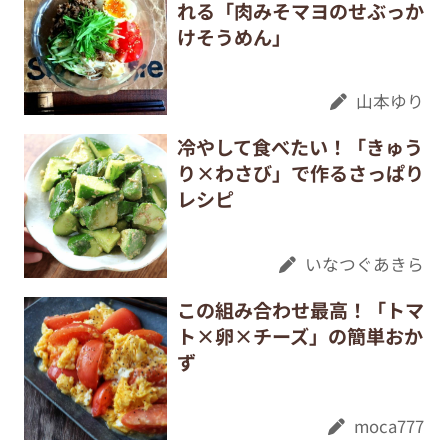
れる「肉みそマヨのせぶっか
けそうめん」
山本ゆり
冷やして食べたい！「きゅう
り×わさび」で作るさっぱり
レシピ
いなつぐあきら
この組み合わせ最高！「トマ
ト×卵×チーズ」の簡単おか
ず
moca777