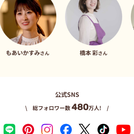
かすみ
橋本 彩
だれウ
さん
さん
公式SNS
480
\ 総フォロワー数
万人! /