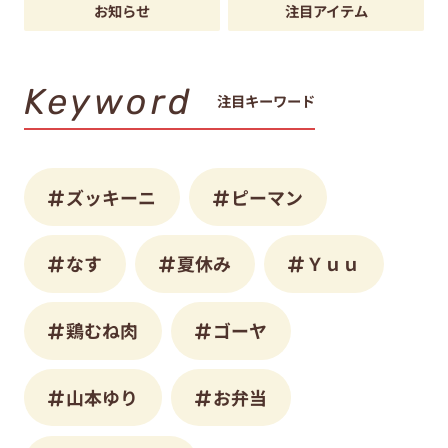
お知らせ
注目アイテム
Keyword
注目キーワード
ズッキーニ
ピーマン
なす
夏休み
Ｙｕｕ
鶏むね肉
ゴーヤ
山本ゆり
お弁当