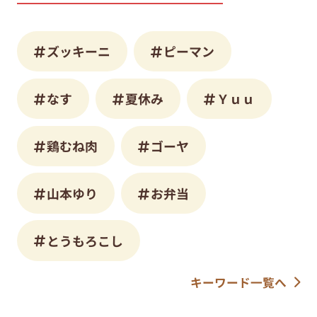
ズッキーニ
ピーマン
なす
夏休み
Ｙｕｕ
鶏むね肉
ゴーヤ
山本ゆり
お弁当
とうもろこし
キーワード一覧へ