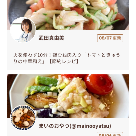
武田真由美
08/07 更新
火を使わず10分！鶏むね肉入り「トマトときゅう
りの中華和え」【節約レシピ】
まいのおやつ(@mainooyatsu)
08/06 更新