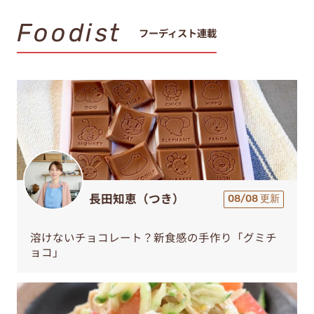
Foodist
フーディスト連載
長田知恵（つき）
08/08 更新
溶けないチョコレート？新食感の手作り「グミチ
ョコ」