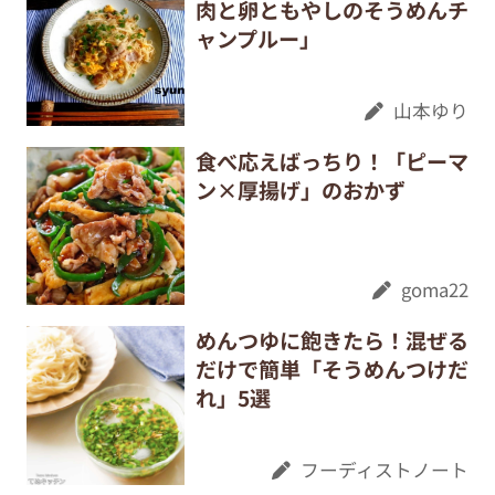
肉と卵ともやしのそうめんチ
ャンプルー」
山本ゆり
食べ応えばっちり！「ピーマ
ン×厚揚げ」のおかず
goma22
めんつゆに飽きたら！混ぜる
だけで簡単「そうめんつけだ
れ」5選
フーディストノート