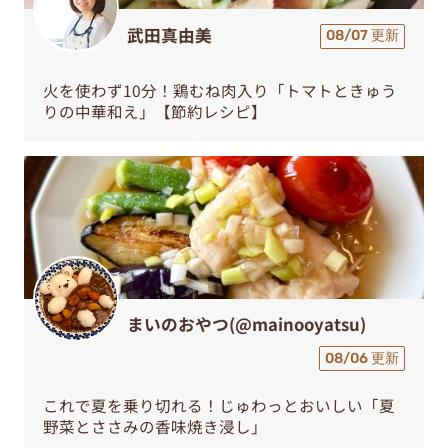
武田真由美
08/07 更新
火を使わず10分！鶏むね肉入り「トマトときゅう
りの中華和え」【節約レシピ】
まいのおやつ(@mainooyatsu)
08/06 更新
これで夏を乗り切れる！じゅわっとおいしい「夏
野菜とささみの香味焼き浸し」