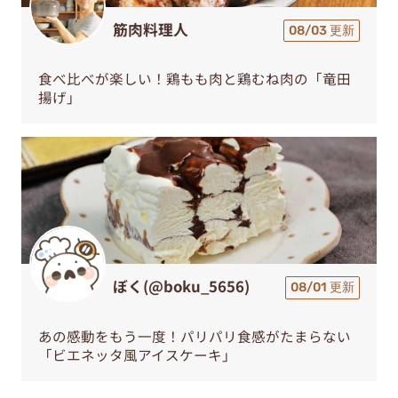
筋肉料理人
08/03 更新
食べ比べが楽しい！鶏もも肉と鶏むね肉の「竜田
揚げ」
ぼく(@boku_5656)
08/01 更新
あの感動をもう一度！パリパリ食感がたまらない
「ビエネッタ風アイスケーキ」