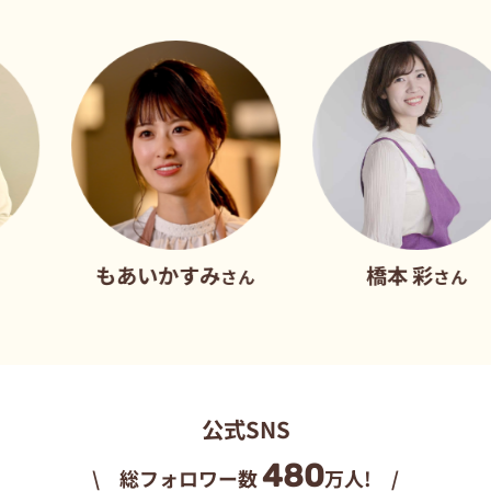
もあいかすみ
橋本 彩
さん
さん
公式SNS
480
\ 総フォロワー数
万人! /