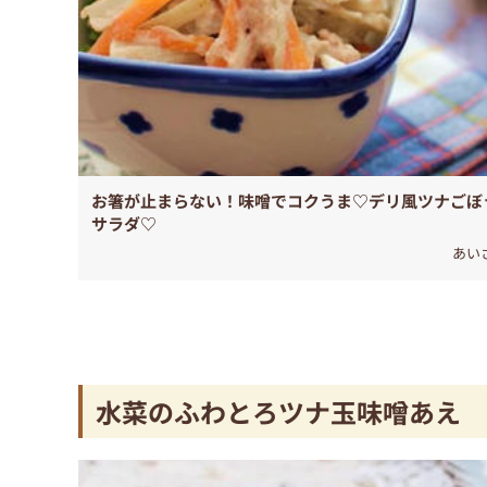
お箸が止まらない！味噌でコクうま♡デリ風ツナごぼ
サラダ♡
あい
水菜のふわとろツナ玉味噌あえ