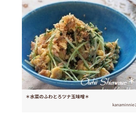
＊水菜のふわとろツナ玉味噌＊
kanaminni