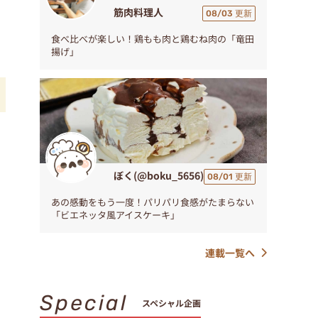
筋肉料理人
08/03 更新
食べ比べが楽しい！鶏もも肉と鶏むね肉の「竜田
揚げ」
み
ぼく(@boku_5656)
08/01 更新
あの感動をもう一度！パリパリ食感がたまらない
「ビエネッタ風アイスケーキ」
連載一覧へ
Special
スペシャル企画