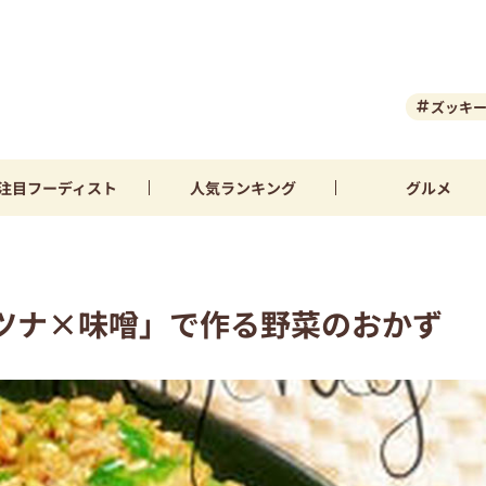
ズッキ
注目
フーディスト
人気
ランキング
グルメ
ツナ×味噌」で作る野菜のおかず