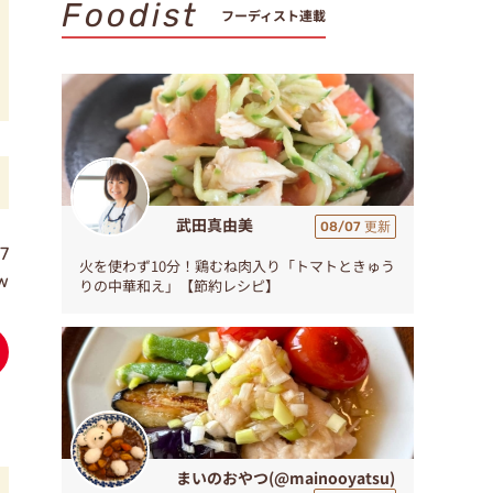
Foodist
フーディスト連載
武田真由美
08/07 更新
7
火を使わず10分！鶏むね肉入り「トマトときゅう
ew
りの中華和え」【節約レシピ】
まいのおやつ(@mainooyatsu)