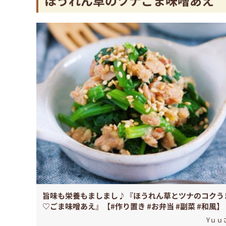
ほうれん草のツナごま味噌あえ
旨味も栄養もましまし♪『ほうれん草とツナのコクう
♡ごま味噌あえ』【#作り置き #お弁当 #副菜 #和風】
Yｕｕ