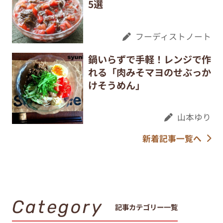
5選
フーディストノート
鍋いらずで手軽！レンジで作
れる「肉みそマヨのせぶっか
けそうめん」
山本ゆり
新着記事一覧へ
Category
記事カテゴリー一覧