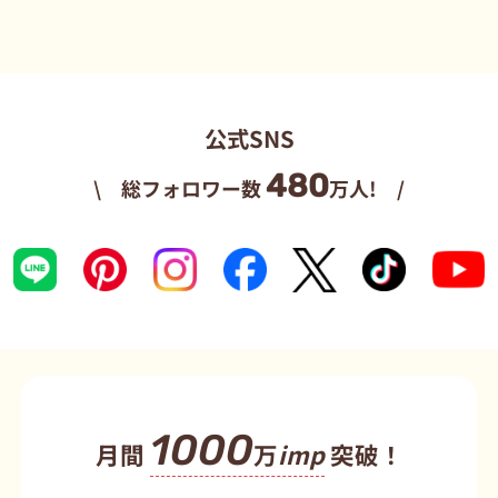
公式SNS
480
\ 総フォロワー数
万人! /
1000
月間
万
imp
突破！