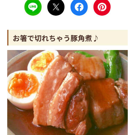
お箸で切れちゃう豚角煮♪