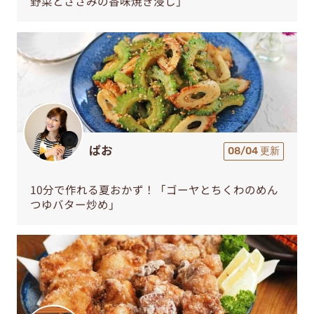
野菜とささみの香味焼き浸し」
ぱお
08/04 更新
10分で作れる夏おかず！「ゴーヤとちくわのめん
つゆバター炒め」