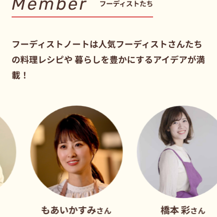
Member
フーディストたち
フーディストノートは人気フーディストさんたち
の料理レシピや
暮らしを豊かにするアイデアが満
載！
もあいかすみ
橋本 彩
さん
さん