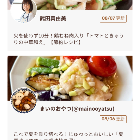
武田真由美
08/07 更新
火を使わず10分！鶏むね肉入り「トマトときゅう
りの中華和え」【節約レシピ】
まいのおやつ(@mainooyatsu)
08/06 更新
これで夏を乗り切れる！じゅわっとおいしい「夏