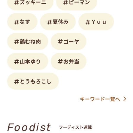
ズッキーニ
ピーマン
なす
夏休み
Ｙｕｕ
鶏むね肉
ゴーヤ
山本ゆり
お弁当
とうもろこし
キーワード一覧へ
Foodist
フーディスト連載