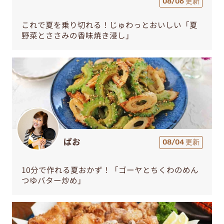
08/06 更新
これで夏を乗り切れる！じゅわっとおいしい「夏
野菜とささみの香味焼き浸し」
ぱお
08/04 更新
10分で作れる夏おかず！「ゴーヤとちくわのめん
つゆバター炒め」