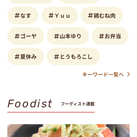
なす
Ｙｕｕ
鶏むね肉
ゴーヤ
山本ゆり
お弁当
夏休み
とうもろこし
キーワード一覧へ
Foodist
フーディスト連載