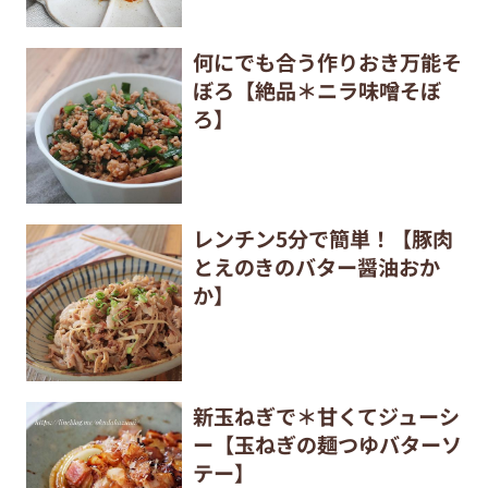
何にでも合う作りおき万能そ
ぼろ【絶品＊ニラ味噌そぼ
ろ】
レンチン5分で簡単！【豚肉
とえのきのバター醤油おか
か】
新玉ねぎで＊甘くてジューシ
ー【玉ねぎの麺つゆバターソ
テー】