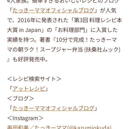
4人家族。簡単すぎるおいしいレシピのブログ
「
たっきーママオフィシャルブログ
」が人気
で、2016年に発表された「第3回 料理レシピ本
大賞 in Japan」の「お料理部門」に入賞した
実績を持つ。著書『10分で完成！たっきーマ
マの朝ラク！スープジャー弁当 (扶桑社ムック)
』も好評発売中。
＜レシピ検索サイト＞
「
アットレシピ
」
＜ブログ＞
「
たっきーママオフィシャルブログ
」
＜Instagram＞
奥田和美／たっきーママ(@kazumiokuda)