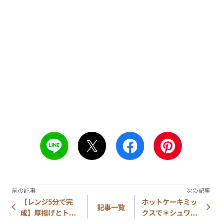
【レンジ5分で完
ホットケーキミッ
記事一覧
成】厚揚げとト...
クスで＊シュワ...