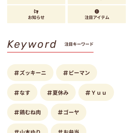
お知らせ
注目アイテム
Keyword
注目キーワード
ズッキーニ
ピーマン
なす
夏休み
Ｙｕｕ
鶏むね肉
ゴーヤ
山本ゆり
お弁当