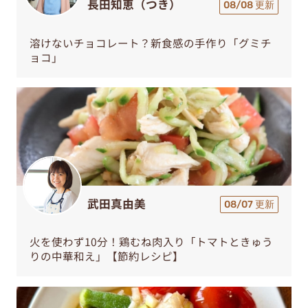
長田知恵（つき）
08/08 更新
溶けないチョコレート？新食感の手作り「グミチ
ョコ」
武田真由美
08/07 更新
火を使わず10分！鶏むね肉入り「トマトときゅう
りの中華和え」【節約レシピ】