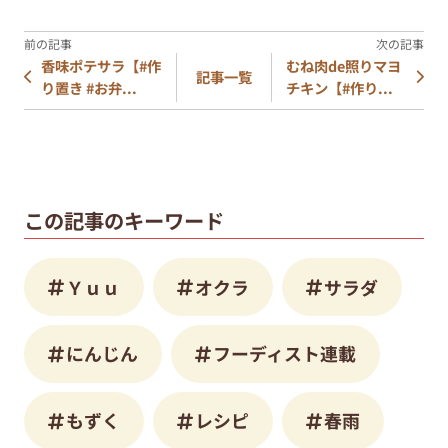
香味ポテサラ【#作
むね肉de照りマヨ
記事一覧
り置き #お弁...
チキン【#作り...
この記事のキーワード
Ｙｕｕ
オクラ
サラダ
にんじん
フーディスト連載
もずく
レシピ
春雨