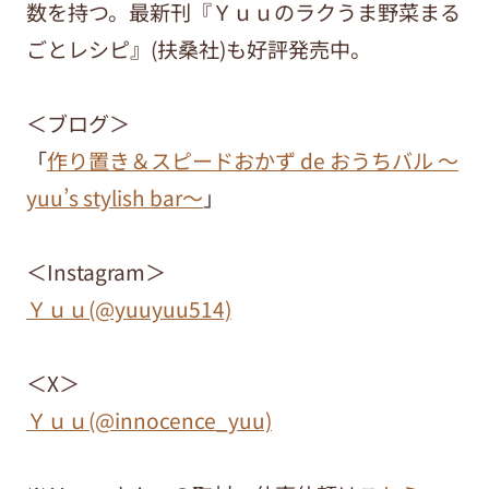
数を持つ。最新刊『Ｙｕｕのラクうま野菜まる
ごとレシピ』(扶桑社)も好評発売中。
＜ブログ＞
「
作り置き＆スピードおかず de おうちバル ～
yuu’s stylish bar～
」
＜Instagram＞
Ｙｕｕ(@yuuyuu514)
＜X＞
Ｙｕｕ(@innocence_yuu)