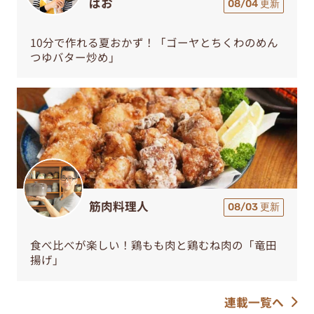
ぱお
08/04 更新
10分で作れる夏おかず！「ゴーヤとちくわのめん
つゆバター炒め」
筋肉料理人
08/03 更新
食べ比べが楽しい！鶏もも肉と鶏むね肉の「竜田
揚げ」
連載一覧へ