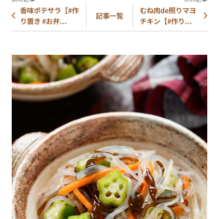
香味ポテサラ【#作
むね肉de照りマヨ
記事一覧
り置き #お弁...
チキン【#作り...