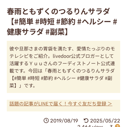
春雨ともずくのつるりんサラダ
【#簡単 #時短 #節約 #ヘルシー #
健康サラダ #副菜】
彼や旦那さまの胃袋を満たす、愛情たっぷりのモ
テレシピをご紹介。livedoor公式ブロガーとして
活躍するＹｕｕさんのフーディストノート公式連
載です。今回は「春雨ともずくのつるりんサラダ
【#簡単 #時短 #節約 #ヘルシー #健康サラダ #副
菜】」です。
話題の記事がLINEで届く！今すぐ友だち登録 ＞
2019/08/19
2025/05/22
2,464 view
3