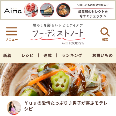
検索
新着
レシピ
連載
ランキング
お買いもの
Ｙｕｕの愛情たっぷり♪男子が喜ぶモテレ
シピ