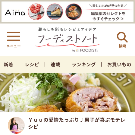
検索
新着
レシピ
連載
ランキング
お買いもの
Ｙｕｕの愛情たっぷり♪男子が喜ぶモテレ
シピ