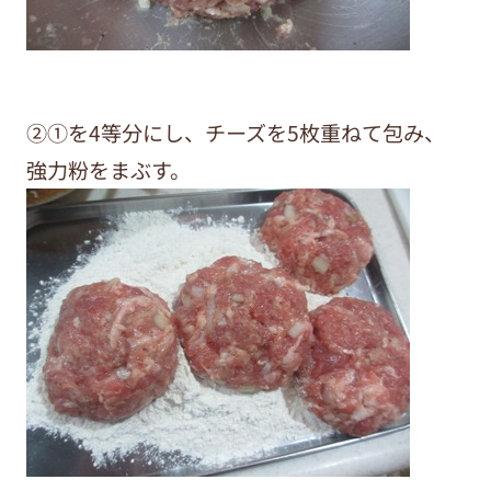
②①を4等分にし、チーズを5枚重ねて包み、
強力粉をまぶす。