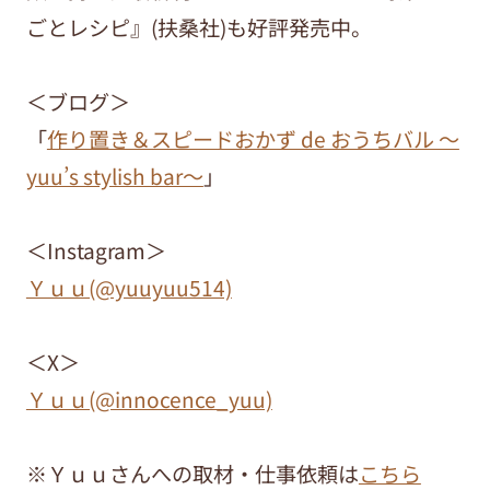
ごとレシピ』(扶桑社)も好評発売中。
＜ブログ＞
「
作り置き＆スピードおかず de おうちバル ～
yuu’s stylish bar～
」
＜Instagram＞
Ｙｕｕ(@yuuyuu514)
＜X＞
Ｙｕｕ(@innocence_yuu)
※Ｙｕｕさんへの取材・仕事依頼は
こちら