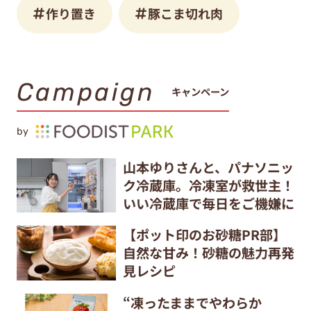
作り置き
豚こま切れ肉
Campaign
キャンペーン
by
山本ゆりさんと、パナソニッ
ク冷蔵庫。冷凍室が救世主！
いい冷蔵庫で毎日をご機嫌に
【ポット印のお砂糖PR部】
自然な甘み！砂糖の魅力再発
見レシピ
“凍ったままでやわらか