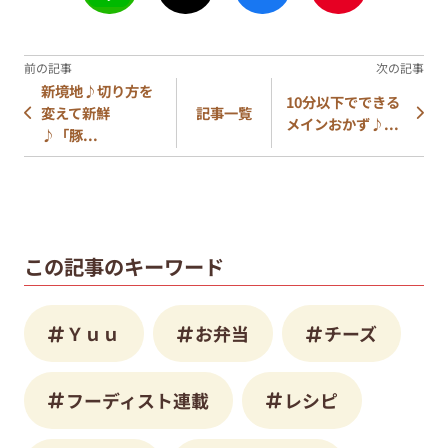
新境地♪切り方を
10分以下でできる
変えて新鮮
記事一覧
メインおかず♪...
♪「豚...
この記事のキーワード
Ｙｕｕ
お弁当
チーズ
フーディスト連載
レシピ