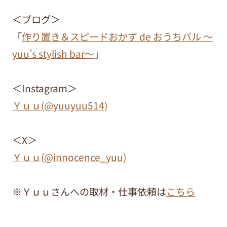
＜ブログ＞
「
作り置き＆スピードおかず de おうちバル ～
yuu’s stylish bar～
」
＜Instagram＞
Ｙｕｕ(@yuuyuu514)
＜X＞
Ｙｕｕ(@innocence_yuu)
※Ｙｕｕさんへの取材・仕事依頼は
こちら