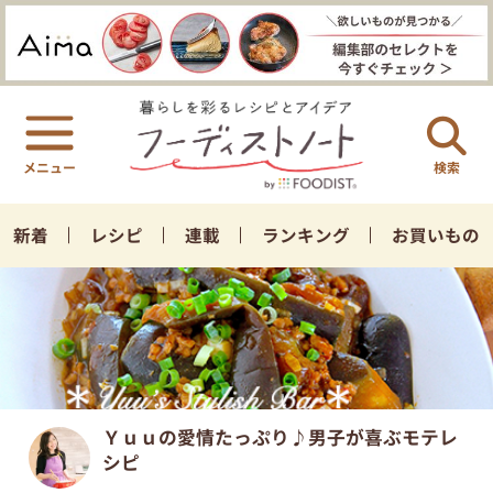
検索
新着
レシピ
連載
ランキング
お買いもの
Ｙｕｕの愛情たっぷり♪男子が喜ぶモテレ
シピ