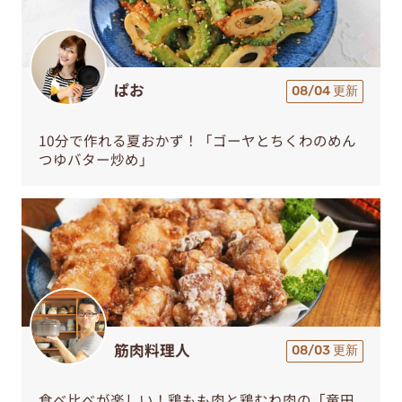
ぱお
08/04 更新
10分で作れる夏おかず！「ゴーヤとちくわのめん
つゆバター炒め」
筋肉料理人
08/03 更新
食べ比べが楽しい！鶏もも肉と鶏むね肉の「竜田