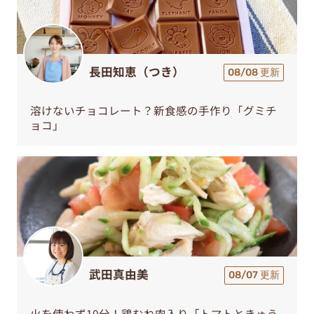
長田知恵（つき）
08/08 更新
溶けないチョコレート？新食感の手作り「グミチ
ョコ」
武田真由美
08/07 更新
火を使わず10分！鶏むね肉入り「トマトときゅう