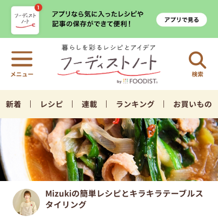
検索
新着
レシピ
連載
ランキング
お買いもの
Mizukiの簡単レシピとキラキラテーブルス
タイリング