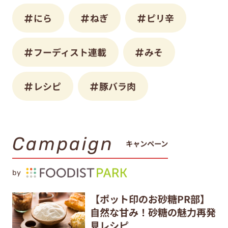
にら
ねぎ
ピリ辛
フーディスト連載
みそ
レシピ
豚バラ肉
Campaign
キャンペーン
by
【ポット印のお砂糖PR部】
自然な甘み！砂糖の魅力再発
見レシピ