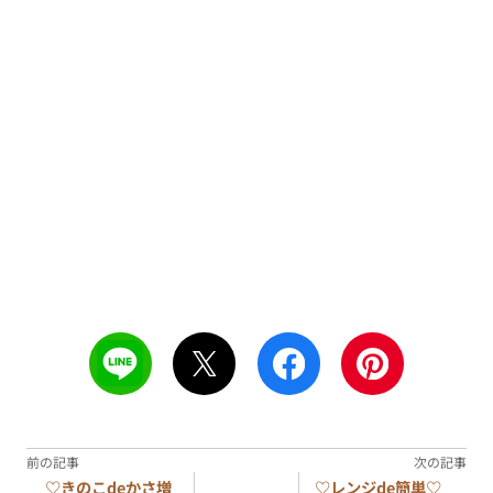
♡きのこdeかさ増
♡レンジde簡単♡