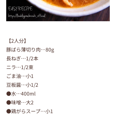
【2人分】
豚ばら薄切り肉…80g
長ねぎ…1/2本
ニラ…1/2束
ごま油…小1
豆板醤…小1/2
●水…400ml
●味噌…大2
●鶏がらスープ…小1