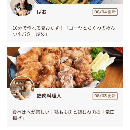
ぱお
08/04 更新
10分で作れる夏おかず！「ゴーヤとちくわのめん
つゆバター炒め」
筋肉料理人
08/03 更新
食べ比べが楽しい！鶏もも肉と鶏むね肉の「竜田
揚げ」