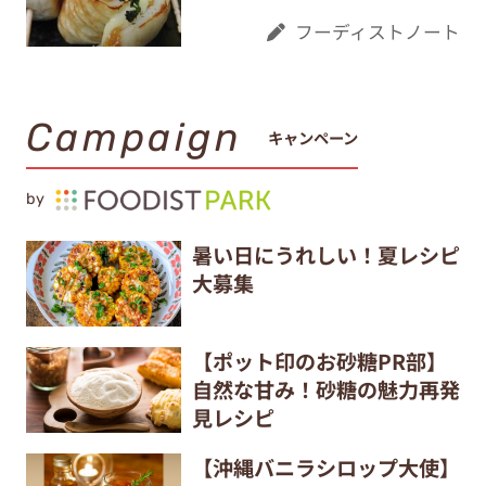
フーディストノート
Campaign
キャンペーン
by
暑い日にうれしい！夏レシピ
大募集
【ポット印のお砂糖PR部】
自然な甘み！砂糖の魅力再発
見レシピ
【沖縄バニラシロップ大使】