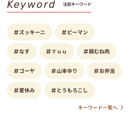
Keyword
注目キーワード
ズッキーニ
ピーマン
なす
Ｙｕｕ
鶏むね肉
ゴーヤ
山本ゆり
お弁当
夏休み
とうもろこし
キーワード一覧へ