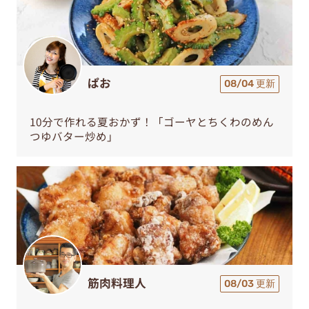
ぱお
08/04 更新
10分で作れる夏おかず！「ゴーヤとちくわのめん
つゆバター炒め」
筋肉料理人
08/03 更新