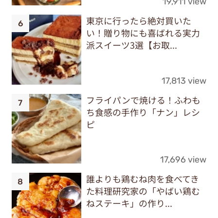
19,911 view
東京に行ったら絶対買いた
い！贈り物にも喜ばれる実力
派スイーツ3選【お取...
17,813 view
フライパンで焼ける！ふわも
ち食感の手作り「ナン」レシ
ピ
17,696 view
誰よりも鶏むね肉を食べてき
た料理研究家の「やばい鶏む
ねステーキ」の作り...