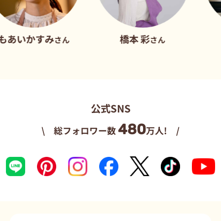
すみ
橋本 彩
だれウマ
さん
さん
公式SNS
480
\ 総フォロワー数
万人! /