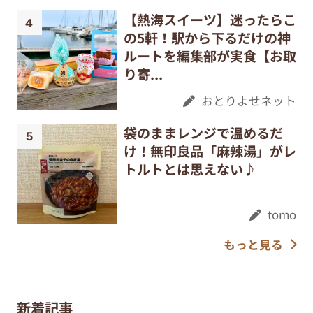
【熱海スイーツ】迷ったらこ
の5軒！駅から下るだけの神
ルートを編集部が実食【お取
り寄...
おとりよせネット
袋のままレンジで温めるだ
け！無印良品「麻辣湯」がレ
トルトとは思えない♪
tomo
もっと見る
新着記事