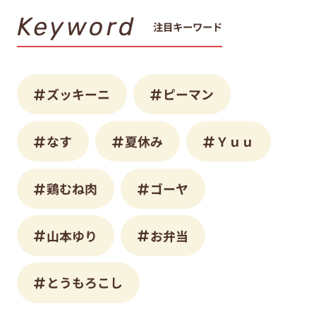
Keyword
注目キーワード
ズッキーニ
ピーマン
なす
夏休み
Ｙｕｕ
鶏むね肉
ゴーヤ
山本ゆり
お弁当
とうもろこし