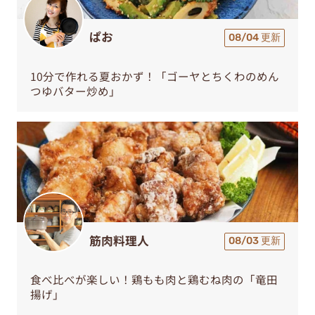
ぱお
08/04 更新
10分で作れる夏おかず！「ゴーヤとちくわのめん
つゆバター炒め」
筋肉料理人
08/03 更新
食べ比べが楽しい！鶏もも肉と鶏むね肉の「竜田
揚げ」