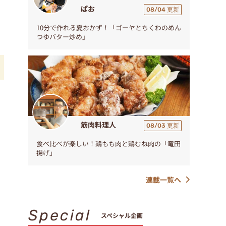
ぱお
08/04 更新
10分で作れる夏おかず！「ゴーヤとちくわのめん
つゆバター炒め」
筋肉料理人
08/03 更新
食べ比べが楽しい！鶏もも肉と鶏むね肉の「竜田
揚げ」
連載一覧へ
Special
スペシャル企画