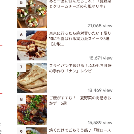
あと一品に悩んだらこれ！「夏野菜
とクリームチーズの和風マリネ」
21,068 view
東京に行ったら絶対買いたい！贈り
物にも喜ばれる実力派スイーツ3選
【お取...
18,671 view
フライパンで焼ける！ふわもち食感
の手作り「ナン」レシピ
18,469 view
ご飯がすすむ！「夏野菜の肉巻きお
かず」5選
15,589 view
ぴ
焼くだけでごちそう感♪「豚ロース
で