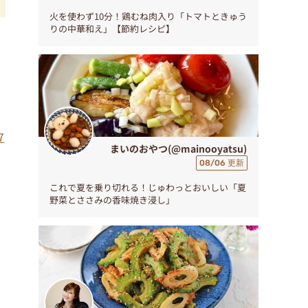
火を使わず10分！鶏むね肉入り「トマトときゅう
りの中華和え」【節約レシピ】
レ
せ
7
まいのおやつ(@mainooyatsu)
08/06 更新
これで夏を乗り切れる！じゅわっとおいしい「夏
野菜とささみの香味焼き浸し」