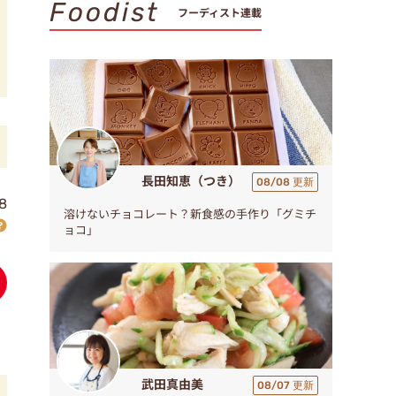
Foodist
フーディスト連載
長田知恵（つき）
08/08 更新
8
溶けないチョコレート？新食感の手作り「グミチ
ョコ」
武田真由美
08/07 更新