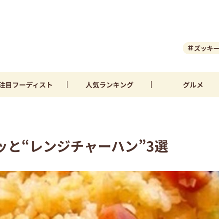
ズッキ
注目
フーディスト
人気
ランキング
グルメ
と“レンジチャーハン”3選