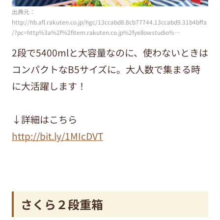
出典元：
http://hb.afl.rakuten.co.jp/hgc/13ccabd8.8cb77744.13ccabd9.31b4bffa
/?pc=http%3a%2f%2fitem.rakuten.co.jp%2fyellowstudio%…
2段で5400mlと大容量なのに、使わないときは
コンパクトなB5サイズに。大人数で集まる時
に大活躍します！
↓詳細はこちら
http://bit.ly/1MIcDVT
さくら２段重箱