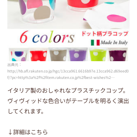
出典元：
http://hb.afl.rakuten.co.jp/hgc/13cca961.6616b97e.13cca962.d69eed0
f/?pc=http%3a%2f%2fitem.rakuten.co.jp%2fbest-wishes%2…
イタリア製のおしゃれなプラスチックコップ。
ヴィヴィッドな色合いがテーブルを明るく演出
してくれます。
↓詳細はこちら