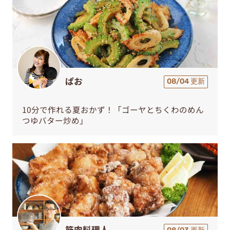
ぱお
08/04 更新
10分で作れる夏おかず！「ゴーヤとちくわのめん
つゆバター炒め」
筋肉料理人