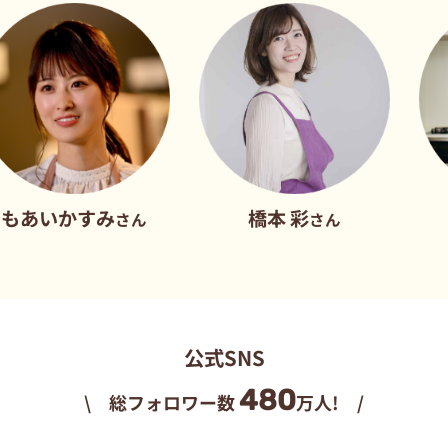
かすみ
橋本 彩
だれ
さん
さん
公式SNS
480
\ 総フォロワー数
万人! /