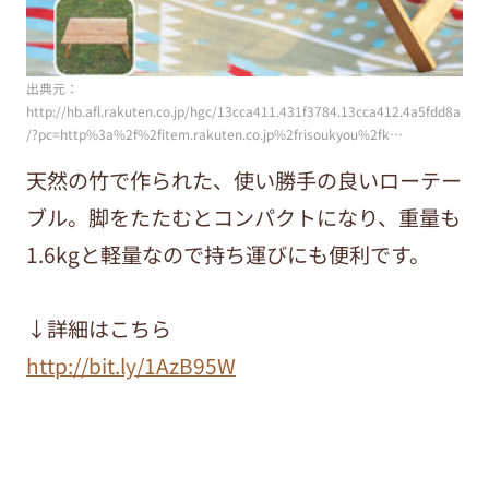
出典元：
http://hb.afl.rakuten.co.jp/hgc/13cca411.431f3784.13cca412.4a5fdd8a
/?pc=http%3a%2f%2fitem.rakuten.co.jp%2frisoukyou%2fk…
天然の竹で作られた、使い勝手の良いローテー
ブル。脚をたたむとコンパクトになり、重量も
1.6kgと軽量なので持ち運びにも便利です。
↓詳細はこちら
http://bit.ly/1AzB95W