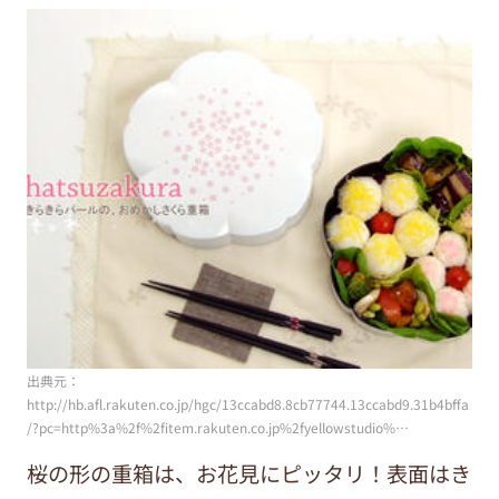
出典元：
http://hb.afl.rakuten.co.jp/hgc/13ccabd8.8cb77744.13ccabd9.31b4bffa
/?pc=http%3a%2f%2fitem.rakuten.co.jp%2fyellowstudio%…
桜の形の重箱は、お花見にピッタリ！表面はき