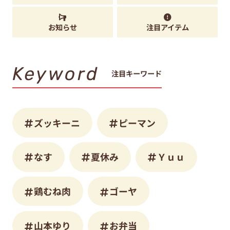
お知らせ
注目アイテム
Keyword
注目キーワード
ズッキーニ
ピーマン
なす
夏休み
Ｙｕｕ
鶏むね肉
ゴーヤ
山本ゆり
お弁当