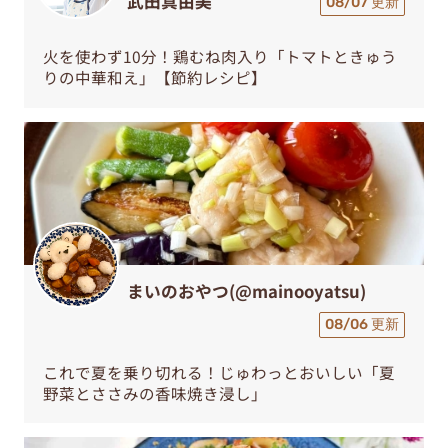
武田真由美
08/07 更新
火を使わず10分！鶏むね肉入り「トマトときゅう
りの中華和え」【節約レシピ】
まいのおやつ(@mainooyatsu)
08/06 更新
これで夏を乗り切れる！じゅわっとおいしい「夏
野菜とささみの香味焼き浸し」