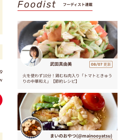
Foodist
フーディスト連載
武田真由美
08/07 更新
9
火を使わず10分！鶏むね肉入り「トマトときゅう
ew
りの中華和え」【節約レシピ】
まいのおやつ(@mainooyatsu)