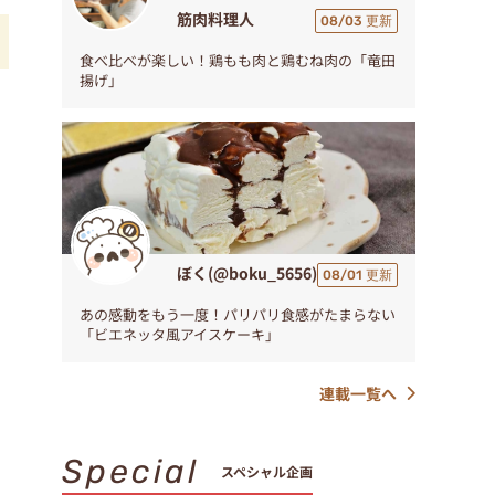
筋肉料理人
08/03 更新
食べ比べが楽しい！鶏もも肉と鶏むね肉の「竜田
揚げ」
く
ぼく(@boku_5656)
08/01 更新
あの感動をもう一度！パリパリ食感がたまらない
「ビエネッタ風アイスケーキ」
連載一覧へ
Special
スペシャル企画