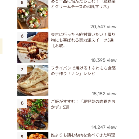
あと一品に悩んだらこれ！「夏野菜
とクリームチーズの和風マリネ」
20,647 view
東京に行ったら絶対買いたい！贈り
物にも喜ばれる実力派スイーツ3選
【お取...
18,395 view
や
フライパンで焼ける！ふわもち食感
の手作り「ナン」レシピ
18,182 view
め
ご飯がすすむ！「夏野菜の肉巻きお
かず」5選
14,247 view
誰よりも鶏むね肉を食べてきた料理