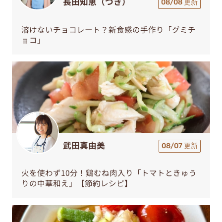
長田知恵（つき）
08/08 更新
溶けないチョコレート？新食感の手作り「グミチ
ョコ」
武田真由美
08/07 更新
火を使わず10分！鶏むね肉入り「トマトときゅう
りの中華和え」【節約レシピ】