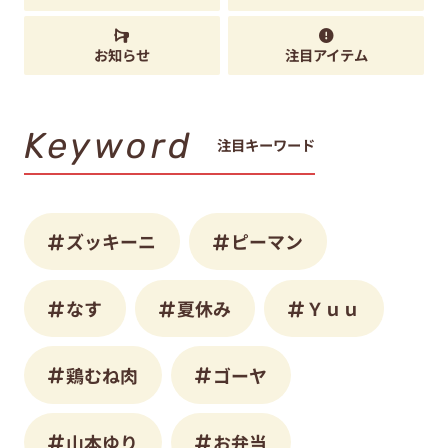
お知らせ
注目アイテム
Keyword
注目キーワード
ズッキーニ
ピーマン
なす
夏休み
Ｙｕｕ
鶏むね肉
ゴーヤ
山本ゆり
お弁当