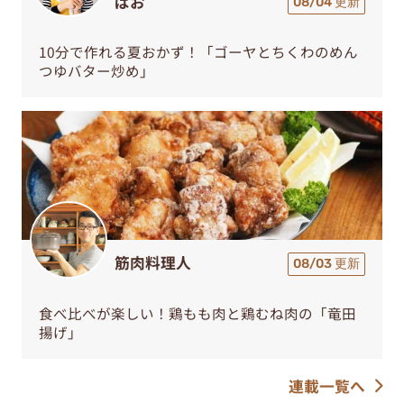
ぱお
08/04 更新
10分で作れる夏おかず！「ゴーヤとちくわのめん
つゆバター炒め」
筋肉料理人
08/03 更新
食べ比べが楽しい！鶏もも肉と鶏むね肉の「竜田
揚げ」
連載一覧へ