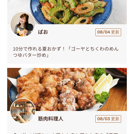
ぱお
08/04 更新
10分で作れる夏おかず！「ゴーヤとちくわのめん
つゆバター炒め」
筋肉料理人
08/03 更新