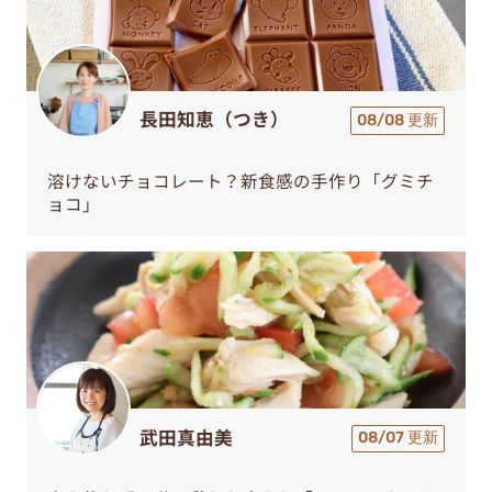
長田知恵（つき）
08/08 更新
溶けないチョコレート？新食感の手作り「グミチ
ョコ」
武田真由美
08/07 更新