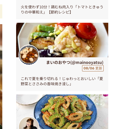
火を使わず10分！鶏むね肉入り「トマトときゅう
りの中華和え」【節約レシピ】
まいのおやつ(@mainooyatsu)
08/06 更新
これで夏を乗り切れる！じゅわっとおいしい「夏
野菜とささみの香味焼き浸し」