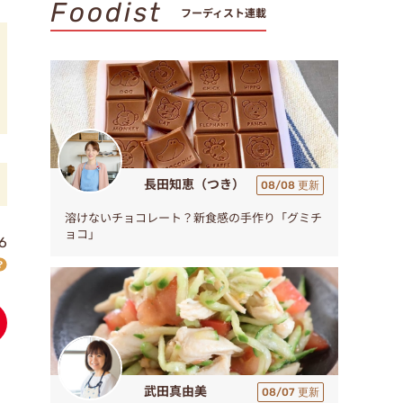
Foodist
フーディスト連載
長田知恵（つき）
08/08 更新
溶けないチョコレート？新食感の手作り「グミチ
ョコ」
6
武田真由美
08/07 更新