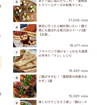
あと一品に悩んだらこれ！「夏野菜
とクリームチーズの和風マリネ」
せ
21,068 view
東京に行ったら絶対買いたい！贈り
物にも喜ばれる実力派スイーツ3選
【お取...
キ
18,671 view
フライパンで焼ける！ふわもち食感
の手作り「ナン」レシピ
18,469 view
ご飯がすすむ！「夏野菜の肉巻きお
かず」5選
。
さ
15,589 view
焼くだけでごちそう感♪「豚ロース