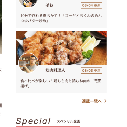
ぱお
08/04 更新
10分で作れる夏おかず！「ゴーヤとちくわのめん
つゆバター炒め」
よ
筋肉料理人
08/03 更新
食べ比べが楽しい！鶏もも肉と鶏むね肉の「竜田
揚げ」
連載一覧へ
同
を
Special
スペシャル企画