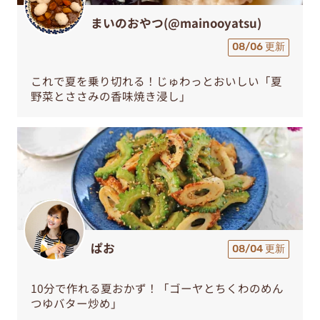
まいのおやつ(@mainooyatsu)
08/06 更新
これで夏を乗り切れる！じゅわっとおいしい「夏
野菜とささみの香味焼き浸し」
ぱお
08/04 更新
10分で作れる夏おかず！「ゴーヤとちくわのめん
つゆバター炒め」