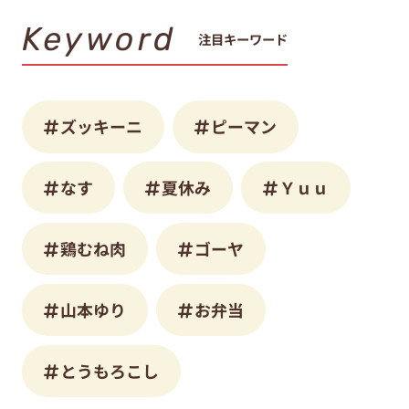
Keyword
注目キーワード
ズッキーニ
ピーマン
なす
夏休み
Ｙｕｕ
鶏むね肉
ゴーヤ
山本ゆり
お弁当
とうもろこし