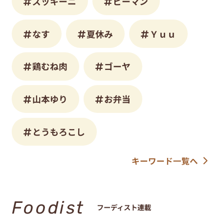
ズッキーニ
ピーマン
なす
夏休み
Ｙｕｕ
鶏むね肉
ゴーヤ
山本ゆり
お弁当
とうもろこし
キーワード一覧へ
Foodist
フーディスト連載