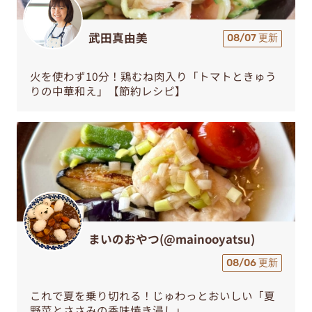
武田真由美
08/07 更新
火を使わず10分！鶏むね肉入り「トマトときゅう
りの中華和え」【節約レシピ】
まいのおやつ(@mainooyatsu)
08/06 更新
これで夏を乗り切れる！じゅわっとおいしい「夏
野菜とささみの香味焼き浸し」