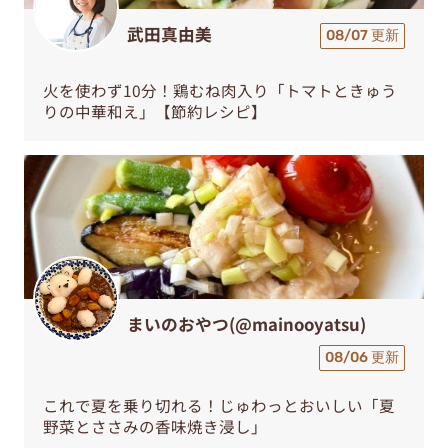
武田真由美
08/07 更新
火を使わず10分！鶏むね肉入り「トマトときゅう
りの中華和え」【節約レシピ】
まいのおやつ(@mainooyatsu)
08/06 更新
これで夏を乗り切れる！じゅわっとおいしい「夏
野菜とささみの香味焼き浸し」