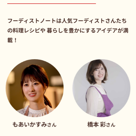
フーディストノートは人気フーディストさんたち
の料理レシピや
暮らしを豊かにするアイデアが満
載！
いかすみ
橋本 彩
だれ
さん
さん