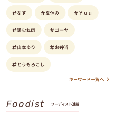
なす
夏休み
Ｙｕｕ
鶏むね肉
ゴーヤ
山本ゆり
お弁当
とうもろこし
キーワード一覧へ
Foodist
フーディスト連載