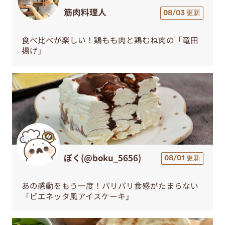
筋肉料理人
08/03 更新
食べ比べが楽しい！鶏もも肉と鶏むね肉の「竜田
揚げ」
ぼく(@boku_5656)
08/01 更新
あの感動をもう一度！パリパリ食感がたまらない
「ビエネッタ風アイスケーキ」