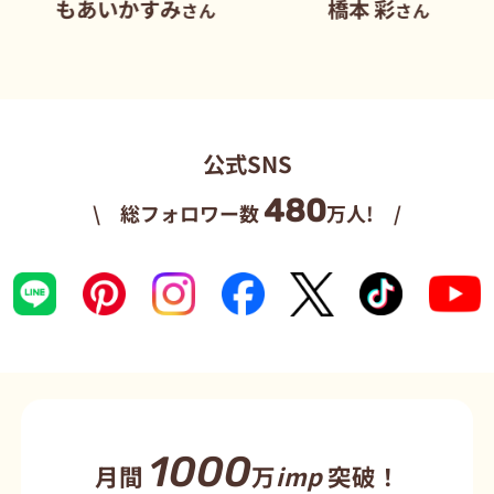
いかすみ
橋本 彩
だ
さん
さん
公式SNS
480
\ 総フォロワー数
万人! /
1000
月間
万
imp
突破！