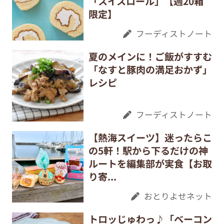
「スイスロール」【週20箱
限定】
フーディストノート
夏のメインに！ご飯がすすむ
「なすと豚肉の満足おかず」
レシピ
フーディストノート
【熱海スイーツ】迷ったらこ
の5軒！駅から下るだけの神
ルートを編集部が実食【お取
り寄...
おとりよせネット
トロッじゅわっ♪「ベーコン