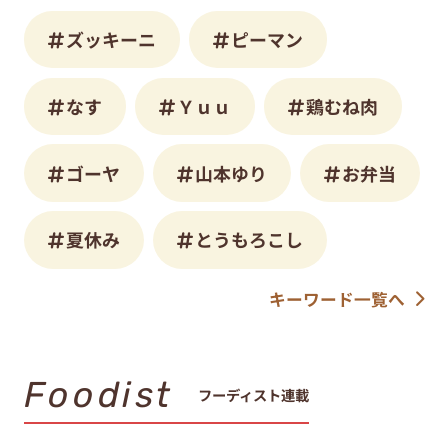
ズッキーニ
ピーマン
なす
Ｙｕｕ
鶏むね肉
ゴーヤ
山本ゆり
お弁当
夏休み
とうもろこし
キーワード一覧へ
Foodist
フーディスト連載