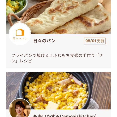
日々のパン
08/01 更新
フライパンで焼ける！ふわもち食感の手作り「ナ
ン」レシピ
もあいかすみ(@moaiskitchen)