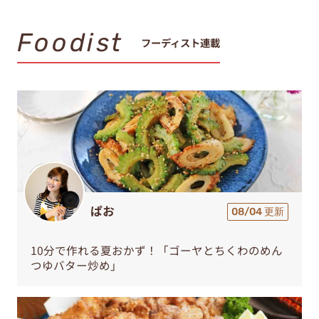
Foodist
フーディスト連載
ぱお
08/04 更新
10分で作れる夏おかず！「ゴーヤとちくわのめん
つゆバター炒め」