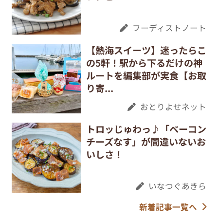
フーディストノート
【熱海スイーツ】迷ったらこ
の5軒！駅から下るだけの神
ルートを編集部が実食【お取
り寄...
おとりよせネット
トロッじゅわっ♪「ベーコン
チーズなす」が間違いないお
いしさ！
いなつぐあきら
新着記事一覧へ