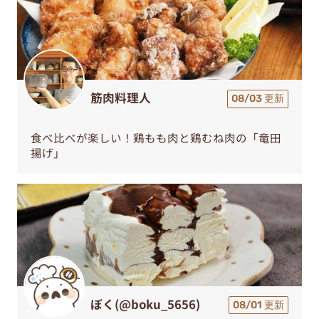
筋肉料理人
08/03 更新
食べ比べが楽しい！鶏もも肉と鶏むね肉の「竜田
揚げ」
ぼく(@boku_5656)
08/01 更新