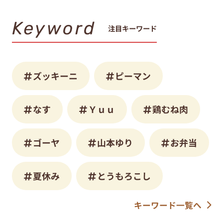
Keyword
注目キーワード
ズッキーニ
ピーマン
なす
Ｙｕｕ
鶏むね肉
ゴーヤ
山本ゆり
お弁当
夏休み
とうもろこし
キーワード一覧へ