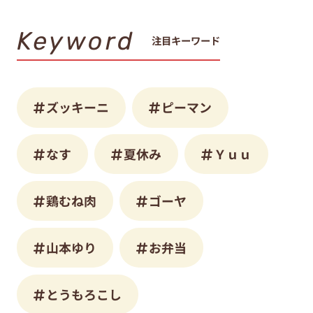
Keyword
注目キーワード
ズッキーニ
ピーマン
なす
夏休み
Ｙｕｕ
鶏むね肉
ゴーヤ
山本ゆり
お弁当
とうもろこし