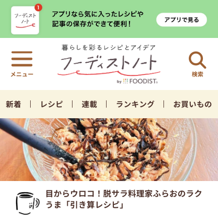
検索
新着
レシピ
連載
ランキング
お買いもの
目からウロコ！脱サラ料理家ふらおのラク
うま「引き算レシピ」