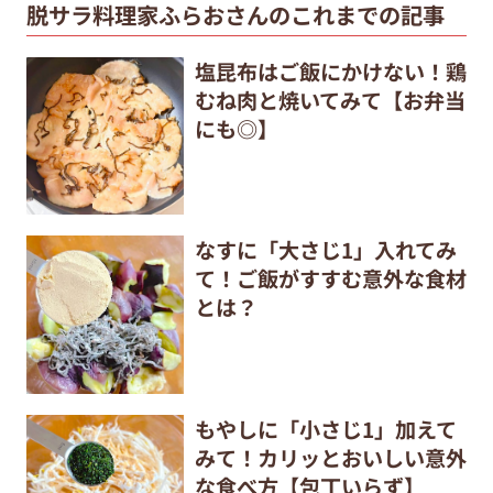
脱サラ料理家ふらおさんのこれまでの記事
塩昆布はご飯にかけない！鶏
むね肉と焼いてみて【お弁当
にも◎】
なすに「大さじ1」入れてみ
て！ご飯がすすむ意外な食材
とは？
もやしに「小さじ1」加えて
みて！カリッとおいしい意外
な食べ方【包丁いらず】