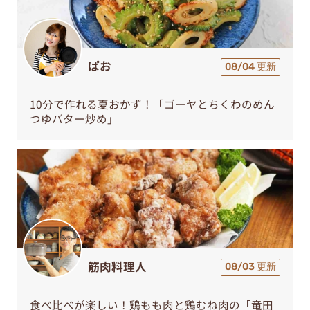
ぱお
08/04 更新
10分で作れる夏おかず！「ゴーヤとちくわのめん
つゆバター炒め」
筋肉料理人
08/03 更新
食べ比べが楽しい！鶏もも肉と鶏むね肉の「竜田