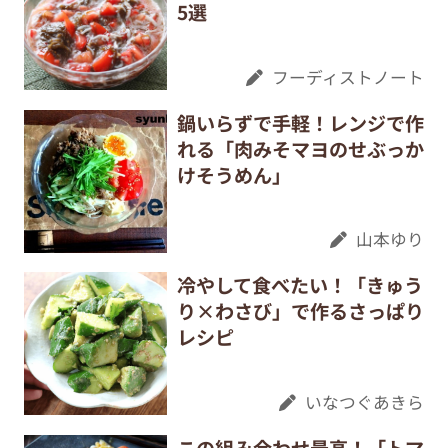
5選
フーディストノート
鍋いらずで手軽！レンジで作
れる「肉みそマヨのせぶっか
けそうめん」
山本ゆり
冷やして食べたい！「きゅう
り×わさび」で作るさっぱり
レシピ
いなつぐあきら
この組み合わせ最高！「トマ