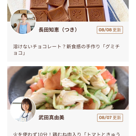
長田知恵（つき）
08/08 更新
溶けないチョコレート？新食感の手作り「グミチ
ョコ」
武田真由美
08/07 更新
火を使わず10分！鶏むね肉入り「トマトときゅう