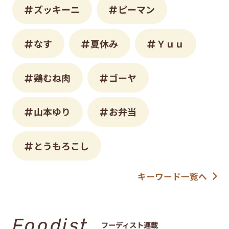
ズッキーニ
ピーマン
なす
夏休み
Ｙｕｕ
鶏むね肉
ゴーヤ
山本ゆり
お弁当
とうもろこし
キーワード一覧へ
Foodist
フーディスト連載