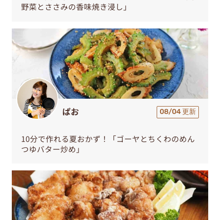
野菜とささみの香味焼き浸し」
ぱお
08/04 更新
10分で作れる夏おかず！「ゴーヤとちくわのめん
つゆバター炒め」