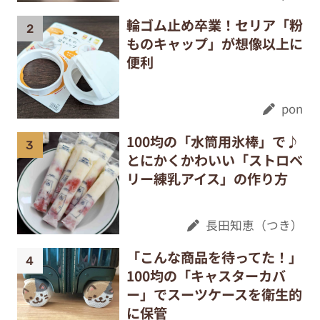
輪ゴム止め卒業！セリア「粉
ものキャップ」が想像以上に
便利
pon
100均の「水筒用氷棒」で♪
とにかくかわいい「ストロベ
リー練乳アイス」の作り方
長田知恵（つき）
「こんな商品を待ってた！」
100均の「キャスターカバ
ー」でスーツケースを衛生的
に保管