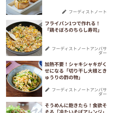
フーディストノート
フライパン1つで作れる！
「鶏そぼろのちらし寿司」
フーディストノートアンバサ
ダー
加熱不要！シャキシャキがく
せになる「切り干し大根とき
ゅうりの酢の物」
フーディストノートアンバサ
ダー
そうめんに飽きたら！食欲そ
そる「冷たいそばアレンジ」