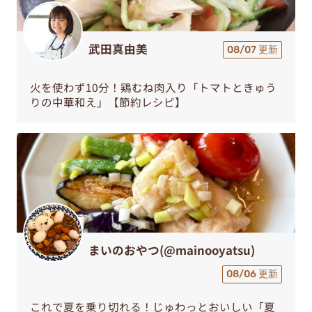
武田真由美
08/07 更新
火を使わず10分！鶏むね肉入り「トマトときゅう
りの中華和え」【節約レシピ】
まいのおやつ(@mainooyatsu)
08/06 更新
これで夏を乗り切れる！じゅわっとおいしい「夏