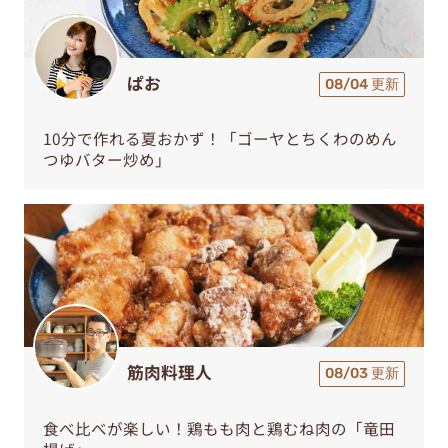
ぱお
08/04 更新
10分で作れる夏おかず！「ゴーヤとちくわのめん
つゆバター炒め」
筋肉料理人
08/03 更新
食べ比べが楽しい！鶏もも肉と鶏むね肉の「竜田