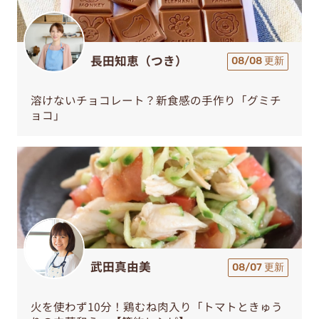
長田知恵（つき）
08/08 更新
溶けないチョコレート？新食感の手作り「グミチ
ョコ」
武田真由美
08/07 更新
火を使わず10分！鶏むね肉入り「トマトときゅう