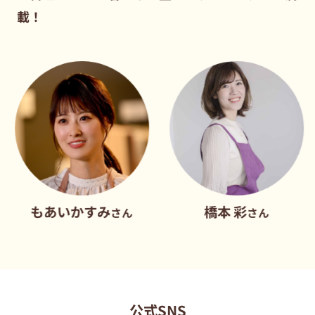
載！
いかすみ
橋本 彩
だれ
さん
さん
公式SNS