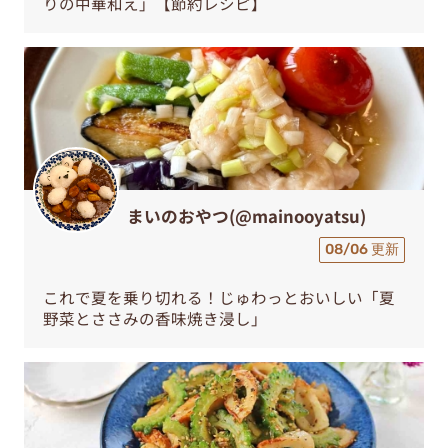
りの中華和え」【節約レシピ】
まいのおやつ(@mainooyatsu)
08/06 更新
これで夏を乗り切れる！じゅわっとおいしい「夏
野菜とささみの香味焼き浸し」