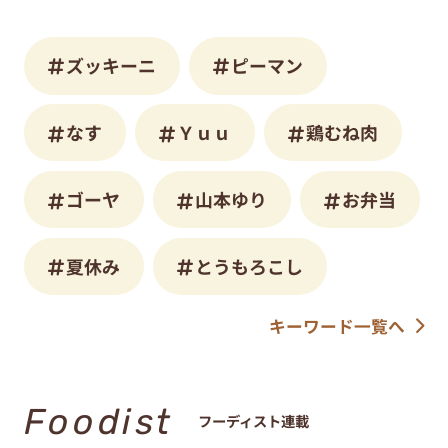
ズッキーニ
ピーマン
なす
Ｙｕｕ
鶏むね肉
ゴーヤ
山本ゆり
お弁当
夏休み
とうもろこし
キーワード一覧へ
Foodist
フーディスト連載