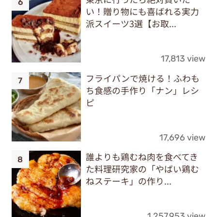
い！贈り物にも喜ばれる実力
派スイーツ3選【お取...
17,813 view
フライパンで焼ける！ふわも
ち食感の手作り「ナン」レシ
ピ
17,696 view
誰よりも鶏むね肉を食べてき
た料理研究家の「やばい鶏む
ねステーキ」の作り...
1,257,953 view