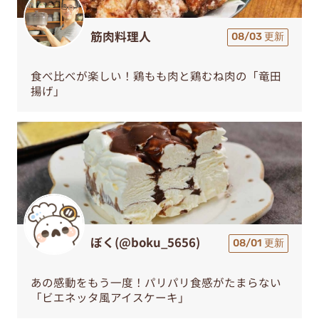
筋肉料理人
08/03 更新
食べ比べが楽しい！鶏もも肉と鶏むね肉の「竜田
揚げ」
ぼく(@boku_5656)
08/01 更新
あの感動をもう一度！パリパリ食感がたまらない
「ビエネッタ風アイスケーキ」