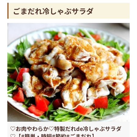
ごまだれ冷しゃぶサラダ
♡お肉やわらか♡特製だれde冷しゃぶサラダ
♡【#簡単・時短#節約#ごまだれ】