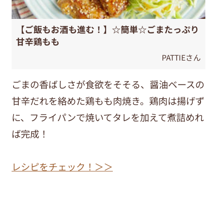
【ご飯もお酒も進む！】☆簡単☆ごまたっぷり
甘辛鶏もも
PATTIEさん
ごまの香ばしさが食欲をそそる、醤油ベースの
甘辛だれを絡めた鶏もも肉焼き。鶏肉は揚げず
に、フライパンで焼いてタレを加えて煮詰めれ
ば完成！
レシピをチェック！＞＞