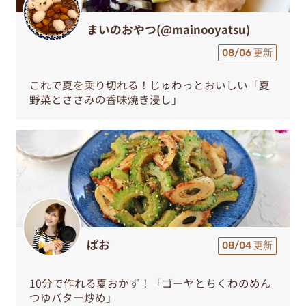
まいのおやつ(@mainooyatsu)
08/06 更新
これで夏を乗り切れる！じゅわっとおいしい「夏
野菜とささみの香味焼き浸し」
ぱお
08/04 更新
10分で作れる夏おかず！「ゴーヤとちくわのめん
つゆバター炒め」