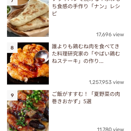
ち食感の手作り「ナン」レシ
ピ
17,696 view
誰よりも鶏むね肉を食べてき
た料理研究家の「やばい鶏む
ねステーキ」の作り...
1,257,953 view
ご飯がすすむ！「夏野菜の肉
巻きおかず」5選
11,780 view