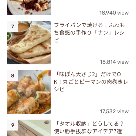
18,940 view
フライパンで焼ける！ふわも
ち食感の手作り「ナン」レシ
ピ
18,814 view
「味ぽん大さじ2」だけでO
K！丸ごとピーマンの肉巻きレ
シピ
17,532 view
「タオル収納」どうしてる？
使い勝手抜群なアイデア7選