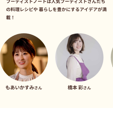
フーディストノートは人気フーディストさんたち
の料理レシピや
暮らしを豊かにするアイデアが満
載！
かすみ
橋本 彩
だれウ
さん
さん