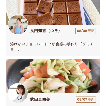
長田知恵（つき）
08/08 更新
溶けないチョコレート？新食感の手作り「グミチ
ョコ」
武田真由美
08/07 更新