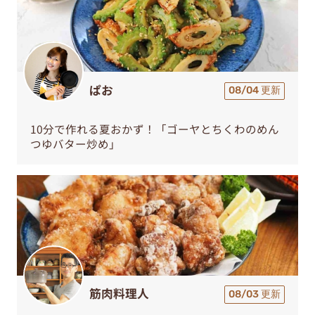
ぱお
08/04 更新
10分で作れる夏おかず！「ゴーヤとちくわのめん
つゆバター炒め」
筋肉料理人
08/03 更新