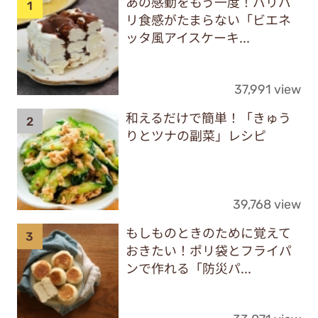
あの感動をもう一度！パリパ
リ食感がたまらない「ビエネ
ッタ風アイスケーキ...
37,991 view
和えるだけで簡単！「きゅう
りとツナの副菜」レシピ
39,768 view
もしものときのために覚えて
おきたい！ポリ袋とフライパ
ンで作れる「防災パ...