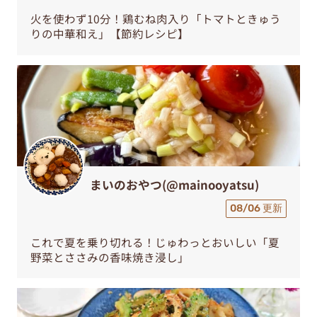
火を使わず10分！鶏むね肉入り「トマトときゅう
りの中華和え」【節約レシピ】
まいのおやつ(@mainooyatsu)
08/06 更新
これで夏を乗り切れる！じゅわっとおいしい「夏
野菜とささみの香味焼き浸し」