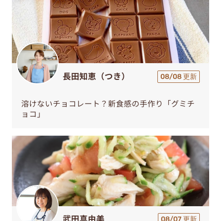
長田知恵（つき）
08/08 更新
溶けないチョコレート？新食感の手作り「グミチ
ョコ」
武田真由美
08/07 更新