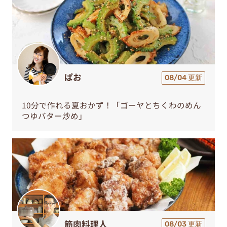
ぱお
08/04 更新
10分で作れる夏おかず！「ゴーヤとちくわのめん
つゆバター炒め」
筋肉料理人
08/03 更新