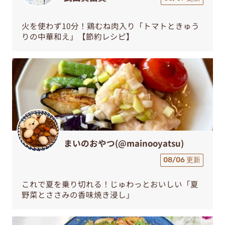
火を使わず10分！鶏むね肉入り「トマトときゅう
りの中華和え」【節約レシピ】
まいのおやつ(@mainooyatsu)
08/06 更新
これで夏を乗り切れる！じゅわっとおいしい「夏
野菜とささみの香味焼き浸し」