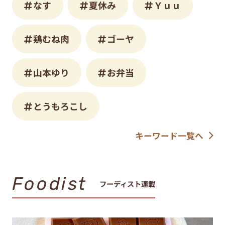
なす
夏休み
Ｙｕｕ
鶏むね肉
ゴーヤ
山本ゆり
お弁当
とうもろこし
キーワード一覧へ
Foodist
フーディスト連載