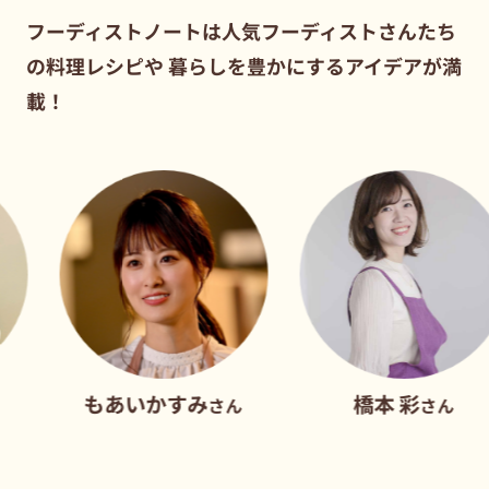
フーディストノートは人気フーディストさんたち
の料理レシピや
暮らしを豊かにするアイデアが満
載！
もあいかすみ
橋本 彩
さん
さん