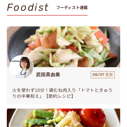
Foodist
フーディスト連載
武田真由美
08/07 更新
火を使わず10分！鶏むね肉入り「トマトときゅう
りの中華和え」【節約レシピ】