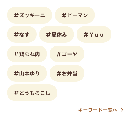
ズッキーニ
ピーマン
なす
夏休み
Ｙｕｕ
鶏むね肉
ゴーヤ
山本ゆり
お弁当
とうもろこし
キーワード一覧へ