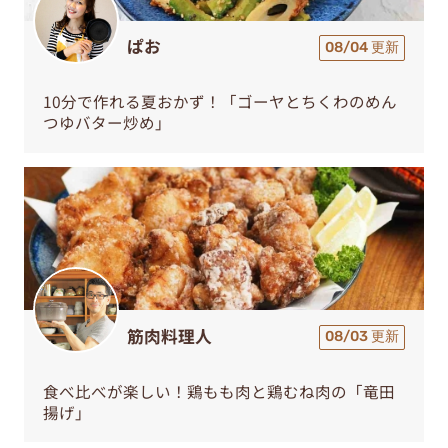
ぱお
08/04 更新
10分で作れる夏おかず！「ゴーヤとちくわのめん
つゆバター炒め」
筋肉料理人
08/03 更新
食べ比べが楽しい！鶏もも肉と鶏むね肉の「竜田
揚げ」