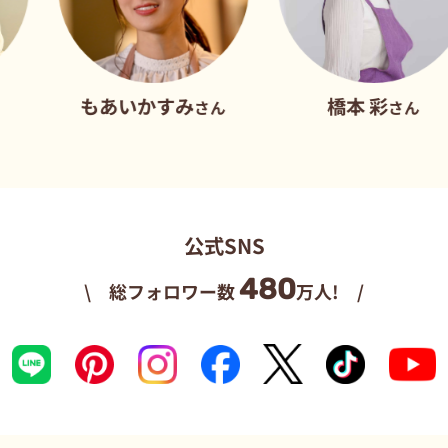
もあいかすみ
橋本 彩
さん
さん
公式SNS
480
\ 総フォロワー数
万人! /