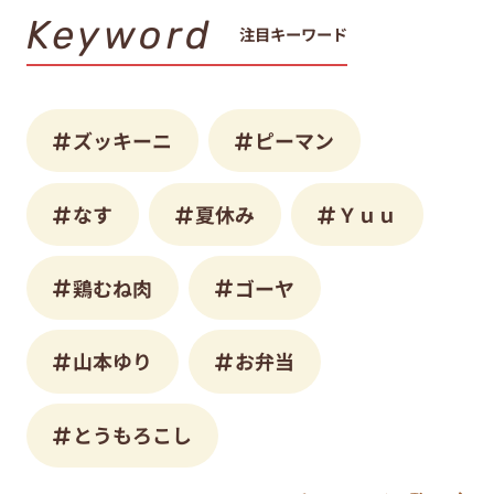
Keyword
注目キーワード
ズッキーニ
ピーマン
なす
夏休み
Ｙｕｕ
鶏むね肉
ゴーヤ
山本ゆり
お弁当
とうもろこし