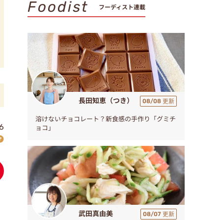
Foodist
フーディスト連載
長田知恵（つき）
08/08 更新
溶けないチョコレート？新食感の手作り「グミチ
6
ョコ」
武田真由美
08/07 更新