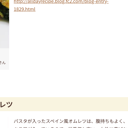
http://alldayrecipe.blog.fc2.com/blog-entry-
1829.html
さん
レツ
パスタが入ったスペイン風オムレツは、腹持ちもよく、