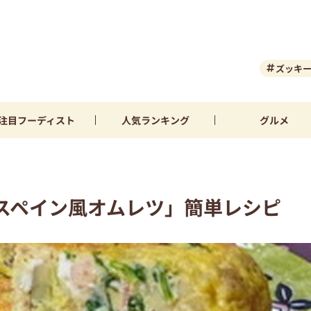
ズッキ
注目
フーディスト
人気
ランキング
グルメ
スペイン風オムレツ」簡単レシピ