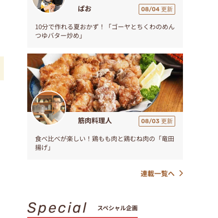
ぱお
08/04 更新
10分で作れる夏おかず！「ゴーヤとちくわのめん
つゆバター炒め」
筋肉料理人
08/03 更新
食べ比べが楽しい！鶏もも肉と鶏むね肉の「竜田
揚げ」
連載一覧へ
Special
スペシャル企画