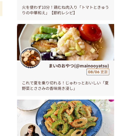
火を使わず10分！鶏むね肉入り「トマトときゅう
りの中華和え」【節約レシピ】
具
まいのおやつ(@mainooyatsu)
08/06 更新
これで夏を乗り切れる！じゅわっとおいしい「夏
野菜とささみの香味焼き浸し」