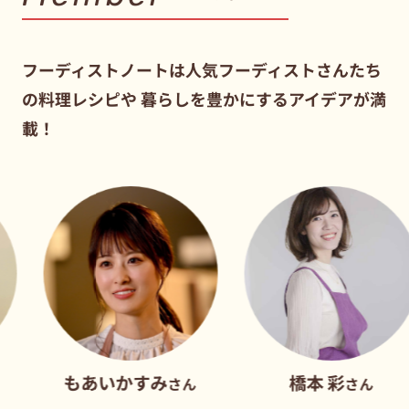
フーディストノートは人気フーディストさんたち
の料理レシピや
暮らしを豊かにするアイデアが満
載！
あいかすみ
橋本 彩
さん
さん