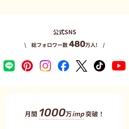
公式SNS
480
\ 総フォロワー数
万人! /
1000
月間
万
imp
突破！