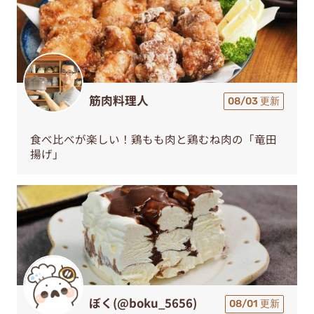
筋肉料理人
08/03 更新
食べ比べが楽しい！鶏もも肉と鶏むね肉の「竜田
揚げ」
ぼく(@boku_5656)
08/01 更新