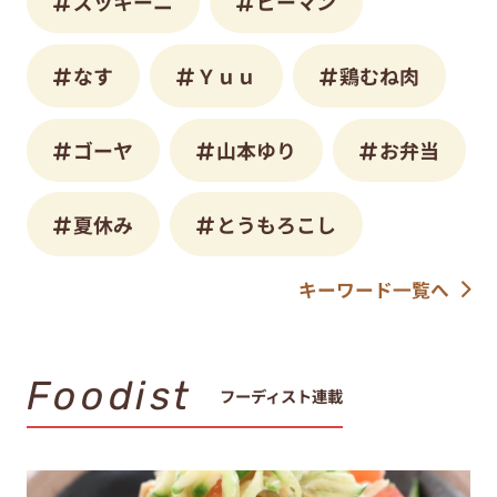
ズッキーニ
ピーマン
なす
Ｙｕｕ
鶏むね肉
ゴーヤ
山本ゆり
お弁当
夏休み
とうもろこし
キーワード一覧へ
Foodist
フーディスト連載