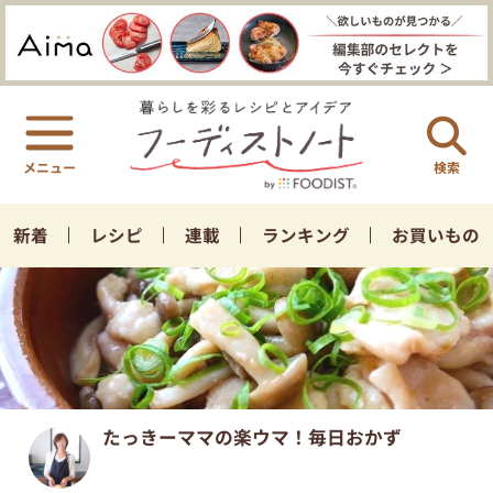
検索
新着
レシピ
連載
ランキング
お買いもの
たっきーママの楽ウマ！毎日おかず