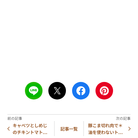
キャベツとしめじ
豚こま切れ肉で＊
記事一覧
のチキントマト...
油を使わないト...