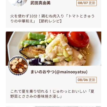
武田真由美
08/07 更新
火を使わず10分！鶏むね肉入り「トマトときゅう
りの中華和え」【節約レシピ】
まいのおやつ(@mainooyatsu)
08/06 更新
これで夏を乗り切れる！じゅわっとおいしい「夏
野菜とささみの香味焼き浸し」